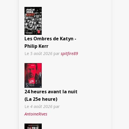
Les Ombres de Katyn -
Philip Kerr
Le
5 août 2026
par
spitfire89
24 heures avant la nuit
(La 25e heure)
Le
4 août 2026
par
AntoineRives