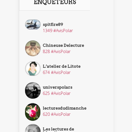
ENQUÊTEURS
spitfire89
1349 #AvisPolar
Chineuse Delecture
828 #AvisPolar
L’atelier de Litote
674 #AvisPolar
universpolars
625 #AvisPolar
lecturesdudimanche
620 #AvisPolar
Les lectures de