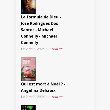
La formule de Dieu -
Jose Rodrigues Dos
Santos - Michael
Connelly - Michael
Connelly
Le
2 août 2026
par
Asdrap
Qui est mort à Noël ? -
Angélina Delcroix
Le
2 août 2026
par
Asdrap