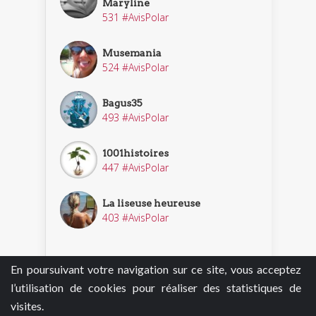
Maryline
531 #AvisPolar
Musemania
524 #AvisPolar
Bagus35
493 #AvisPolar
1001histoires
447 #AvisPolar
La liseuse heureuse
403 #AvisPolar
En poursuivant votre navigation sur ce site, vous acceptez
Découvrir nos enquêteurs
l’utilisation de cookies pour réaliser des statistiques de
visites.