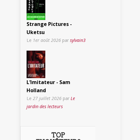
Strange Pictures -
Uketsu
Le
1er août 2026
par
sylvain3
L’Imitateur - Sam
Holland
Le
27 juillet 2026
par
Le
jardin des lecteurs
TOP