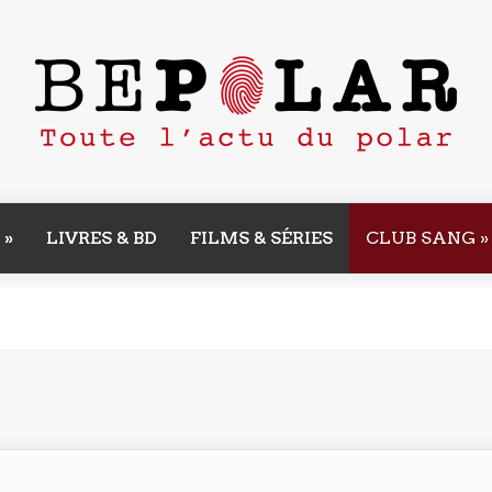
»
LIVRES & BD
FILMS & SÉRIES
CLUB SANG
»