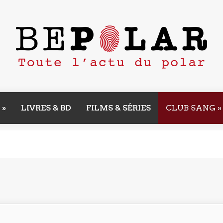
»
LIVRES & BD
FILMS & SÉRIES
CLUB SANG
»