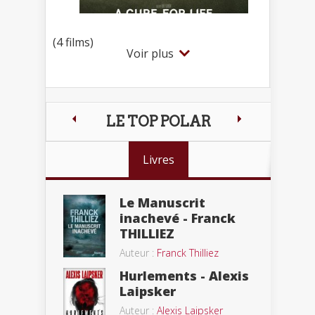
(4 films)
Voir plus
LE TOP POLAR
Livres
Le Manuscrit
inachevé - Franck
THILLIEZ
Auteur :
Franck Thilliez
Hurlements - Alexis
Laipsker
Auteur :
Alexis Laipsker