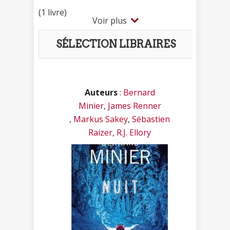
(1 livre)
Voir plus
SÉLECTION LIBRAIRES
Auteurs
:
Bernard
Minier
,
James Renner
,
Markus Sakey
,
Sébastien
Raizer
,
R.J. Ellory