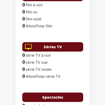
0
film à voir
0
film vu
0
film noté
0
#AvisPolar film
Séries TV
0
série TV à voir
0
série TV vue
0
série TV notée
0
#AvisPolar série TV
Spectacles