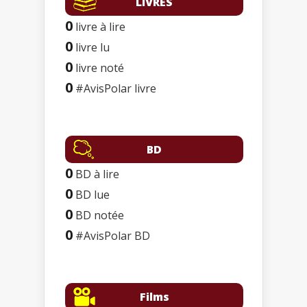
LIVRES
0
livre à lire
0
livre lu
0
livre noté
0
#AvisPolar livre
BD
0
BD à lire
0
BD lue
0
BD notée
0
#AvisPolar BD
Films