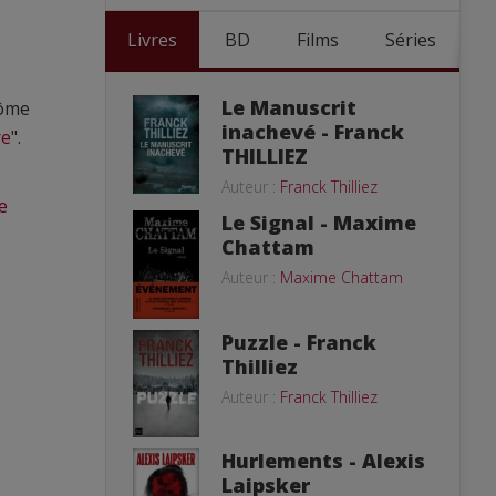
Livres
BD
Films
Séries
Le Manuscrit
rôme
inachevé - Franck
re
".
THILLIEZ
Auteur :
Franck Thilliez
te
Le Signal - Maxime
Chattam
Auteur :
Maxime Chattam
Puzzle - Franck
Thilliez
Auteur :
Franck Thilliez
Hurlements - Alexis
Laipsker