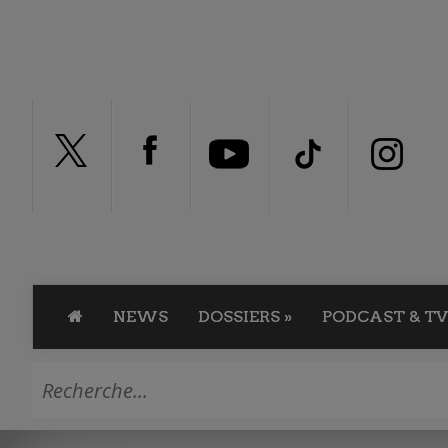
NEWS
DOSSIERS
»
PODCAST & TV