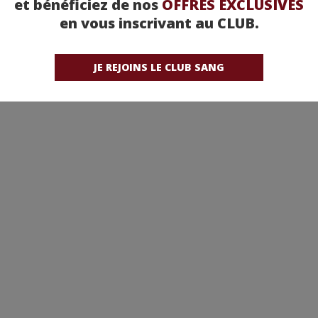
et bénéficiez de nos
OFFRES EXCLUSIVES
en vous inscrivant au CLUB.
reux sur ce point, dans le respect du travail des artistes que nous cherchons à valoris
erciale. et nous veillons à n’illustrer nos articles qu’avec des photos fournis dans les 
, distributeur, attaché de presse, artiste, photographe constatez qu’une photo est dif
JE REJOINS LE CLUB SANG
contacter la
rédaction
. Nous nous engageons à retirer toutes photos litigieuses. Merci