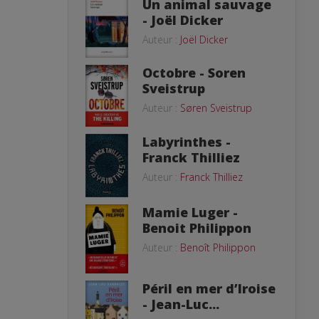
Un animal sauvage
- Joël Dicker
Auteur :
Joël Dicker
Octobre - Soren
Sveistrup
Auteur :
Søren Sveistrup
Labyrinthes -
Franck Thilliez
Auteur :
Franck Thilliez
Mamie Luger -
Benoit Philippon
Auteur :
Benoît Philippon
Péril en mer d’Iroise
- Jean-Luc...