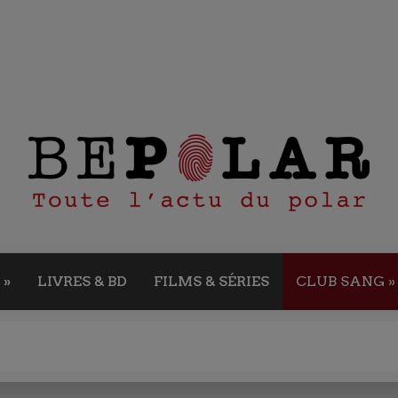
»
LIVRES & BD
FILMS & SÉRIES
CLUB SANG
»