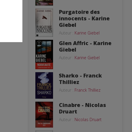
Purgatoire des
innocents - Karine
er. Les photos
dossiers de
Giebel
fusée sur
 pour votre
Auteur :
Karine Giebel
Glen Affric - Karine
Giebel
Auteur :
Karine Giebel
Sharko - Franck
Thilliez
Auteur :
Franck Thilliez
Cinabre - Nicolas
Druart
Auteur :
Nicolas Druart