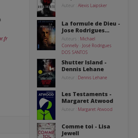
Auteur :
Alexis Laipsker
n
La formule de Dieu -
Jose Rodrigues...
r.fr
Auteurs :
Michael
Connelly
-
José Rodrigues
DOS SANTOS
Shutter Island -
Dennis Lehane
Auteur :
Dennis Lehane
Les Testaments -
Margaret Atwood
Auteur :
Margaret Atwood
Comme toi - Lisa
Jewell