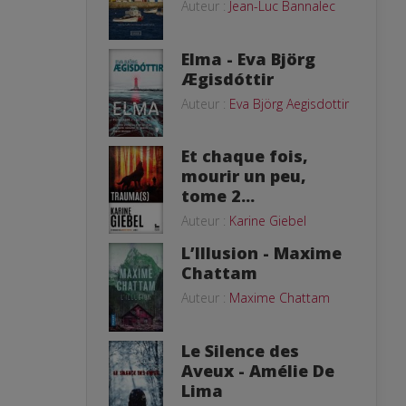
Auteur :
Jean-Luc Bannalec
Elma - Eva Björg
Ægisdóttir
Auteur :
Eva Björg Aegisdottir
Et chaque fois,
mourir un peu,
tome 2...
Auteur :
Karine Giebel
L’Illusion - Maxime
Chattam
Auteur :
Maxime Chattam
Le Silence des
Aveux - Amélie De
Lima