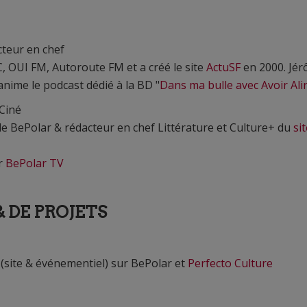
cteur en chef
MC, OUI FM, Autoroute FM et a créé le site
ActuSF
en 2000. Jé
anime le podcast dédié à la BD "
Dans ma bulle avec Avoir Ali
Ciné
e BePolar & rédacteur en chef Littérature et Culture+ du
si
ur
BePolar TV
 DE PROJETS
s (site & événementiel) sur BePolar et
Perfecto Culture