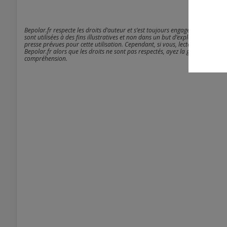
Bepolar.fr respecte les droits d’auteur et s’est toujours engagé à être rigou
sont utilisées à des fins illustratives et non dans un but d’exploitation comm
presse prévues pour cette utilisation. Cependant, si vous, lecteur - anonyme
Bepolar.fr alors que les droits ne sont pas respectés, ayez la gentillesse de 
compréhension.