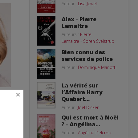
Auteur :
Lisa Jewell
Alex - Pierre
Lemaitre
Auteurs :
Pierre
Lemaitre
-
Søren Sveistrup
Bien connu des
services de police
Auteur :
Dominique Manotti
La vérité sur
Jessica
l’Affaire Harry
Quebert...
Auteur :
Joël Dicker
Qui est mort à Noël
? - Angélina...
Auteur :
Angélina Delcroix