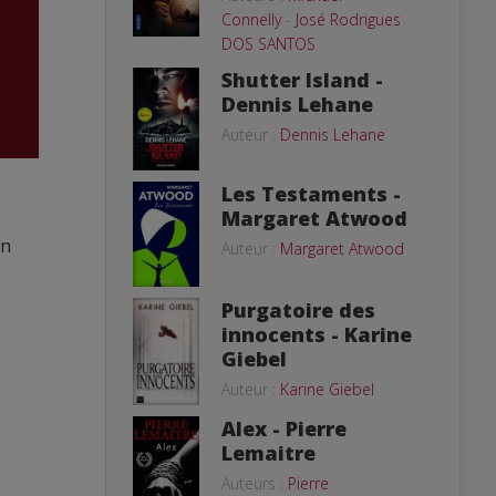
Connelly
-
José Rodrigues
DOS SANTOS
Shutter Island -
Dennis Lehane
Auteur :
Dennis Lehane
Les Testaments -
Margaret Atwood
un
Auteur :
Margaret Atwood
Purgatoire des
innocents - Karine
Giebel
Auteur :
Karine Giebel
Alex - Pierre
Lemaitre
Auteurs :
Pierre