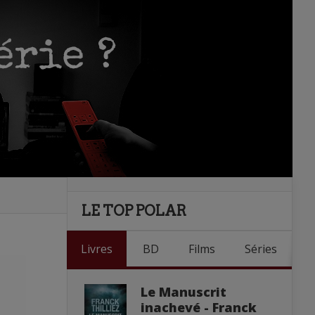
LE TOP POLAR
Livres
BD
Films
Séries
Le Manuscrit
inachevé - Franck