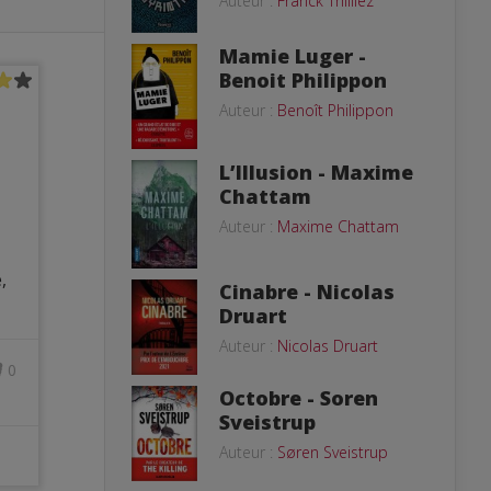
Auteur :
Franck Thilliez
Mamie Luger -
Benoit Philippon
Auteur :
Benoît Philippon
L’Illusion - Maxime
Chattam
Auteur :
Maxime Chattam
,
Cinabre - Nicolas
Druart
Auteur :
Nicolas Druart
0
Octobre - Soren
Sveistrup
Auteur :
Søren Sveistrup