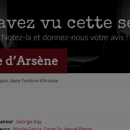
e d’Arsène
pin, dans l’ombre d’Arsène
ateur
:
George Kay
eurs
:
Nicole Garcia
,
Omar Sy
,
Hervé Pierre