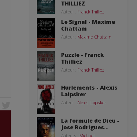
THILLIEZ
Auteur :
Franck Thilliez
Le Signal - Maxime
Chattam
Auteur :
Maxime Chattam
Puzzle - Franck
Thilliez
Auteur :
Franck Thilliez
Hurlements - Alexis
Laipsker
Auteur :
Alexis Laipsker
La formule de Dieu -
Jose Rodrigues...
Auteurs :
Michael