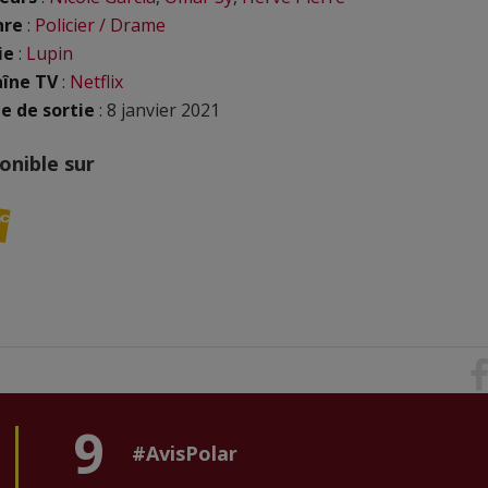
nre
:
Policier / Drame
ie
:
Lupin
îne TV
:
Netflix
e de sortie
: 8 janvier 2021
onible sur
9
#AvisPolar