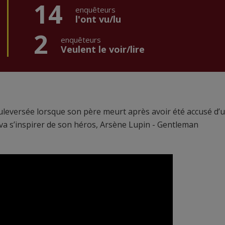
14
enquêteurs
l'ont vu/lu
2
enquêteurs
Veulent le voir/lire
bouleversée lorsque son père meurt après avoir été accusé d’
 va s’inspirer de son héros, Arsène Lupin - Gentleman