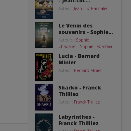
- Jean-Luc...
Auteur :
Jean-Luc Bannalec
Le Venin des
souvenirs - Sophie...
Auteurs :
Sophie
Chabanel
-
Sophie Lebarbier
Lucia - Bernard
Minier
Auteur :
Bernard Minier
Sharko - Franck
Thilliez
Auteur :
Franck Thilliez
Labyrinthes -
Franck Thilliez