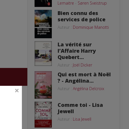
Lemaitre
-
Søren Sveistrup
Bien connu des
services de police
Auteur :
Dominique Manotti
La vérité sur
l’Affaire Harry
Quebert...
Auteur :
Joël Dicker
Qui est mort à Noël
? - Angélina...
Auteur :
Angélina Delcroix
Comme toi - Lisa
Jewell
Auteur :
Lisa Jewell