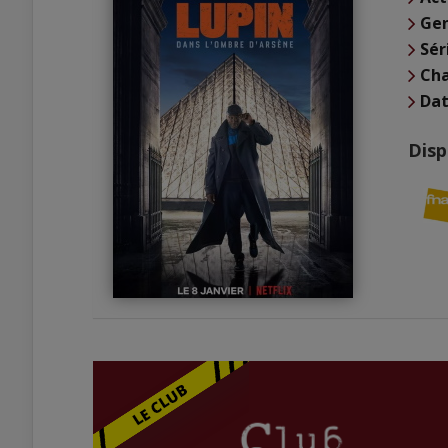
Ge
Sér
Cha
Dat
Disp