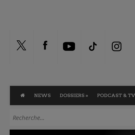
NEWS
DOSSIERS
»
PODCAST & TV