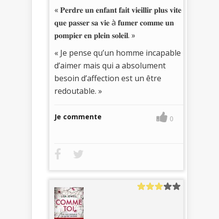
« 𝐏𝐞𝐫𝐝𝐫𝐞 𝐮𝐧 𝐞𝐧𝐟𝐚𝐧𝐭 𝐟𝐚𝐢𝐭 𝐯𝐢𝐞𝐢𝐥𝐥𝐢𝐫 𝐩𝐥𝐮𝐬 𝐯𝐢𝐭𝐞
𝐪𝐮𝐞 𝐩𝐚𝐬𝐬𝐞𝐫 𝐬𝐚 𝐯𝐢𝐞 à 𝐟𝐮𝐦𝐞𝐫 𝐜𝐨𝐦𝐦𝐞 𝐮𝐧
𝐩𝐨𝐦𝐩𝐢𝐞𝐫 𝐞𝐧 𝐩𝐥𝐞𝐢𝐧 𝐬𝐨𝐥𝐞𝐢𝐥. »
« Je pense qu’un homme incapable
d’aimer mais qui a absolument
besoin d’affection est un être
redoutable. »
Je commente
0