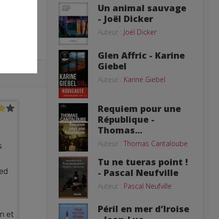
Un animal sauvage
- Joël Dicker
Auteur :
Joël Dicker
Glen Affric - Karine
Giebel
Auteur :
Karine Giebel
Requiem pour une
République -
Thomas...
Auteur :
Thomas Cantaloube
s
Tu ne tueras point !
ied
- Pascal Neufville
Auteur :
Pascal Neufville
Péril en mer d’Iroise
n et