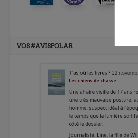
VOS #AVISPOLAR
T’as où les livres ?
22 novemb
Les chiens de chasse -
Une affaire vieille de 17 ans 
une très mauvaise posture, a
homme, suspect idéal à l’époqu
le temps que la lumière soit fa
côté le dossier.
Journaliste, Line, la fille de 