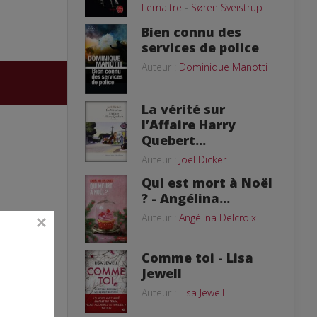
Lemaitre
-
Søren Sveistrup
Bien connu des
services de police
Auteur :
Dominique Manotti
La vérité sur
l’Affaire Harry
Quebert...
Auteur :
Joël Dicker
Qui est mort à Noël
? - Angélina...
Auteur :
Angélina Delcroix
Comme toi - Lisa
Jewell
Auteur :
Lisa Jewell