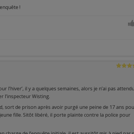
enquête !
ur l’hiver’, il y a quelques semaines, alors je n’ai pas attend
 l’inspecteur Wisting.
d, sort de prison après avoir purgé une peine de 17 ans po
ne fille. Sitôt libéré, il porte plainte contre la police pour
en charge de l’enquête initiale, il est aussitôt mis à pied par 