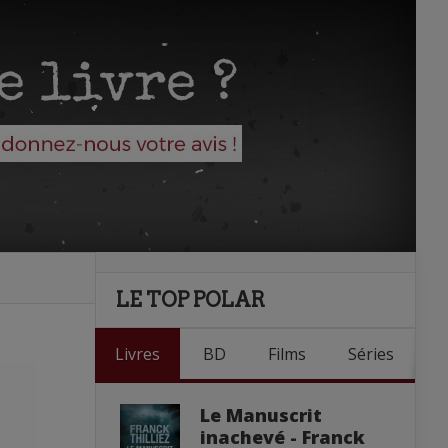
LE TOP POLAR
Livres
BD
Films
Séries
Le Manuscrit
inachevé - Franck