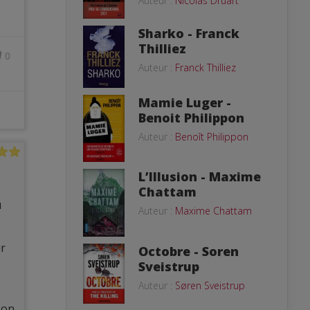
Auteur :
Nicolas Druart
Sharko - Franck
Thilliez
0
Auteur :
Franck Thilliez
Mamie Luger -
Benoit Philippon
Auteur :
Benoît Philippon
L’Illusion - Maxime
Chattam
u
Auteur :
Maxime Chattam
ur
Octobre - Soren
Sveistrup
Auteur :
Søren Sveistrup
son