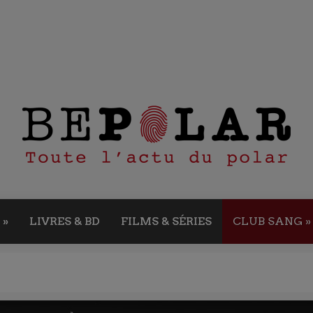
»
LIVRES & BD
FILMS & SÉRIES
CLUB SANG
»