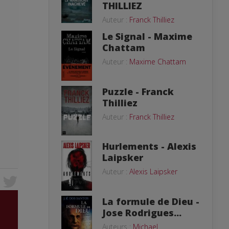
THILLIEZ
Auteur :
Franck Thilliez
Le Signal - Maxime
Chattam
Auteur :
Maxime Chattam
Puzzle - Franck
Thilliez
Auteur :
Franck Thilliez
Hurlements - Alexis
Laipsker
Auteur :
Alexis Laipsker
La formule de Dieu -
Jose Rodrigues...
Auteurs :
Michael