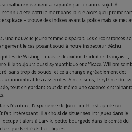
e est malheureusement accaparée par un autre sujet. À
 inconnu a été battu à mort dans la rue alors qu’il promenait
perspicace – trouve des indices avant la police mais se met a
s, une nouvelle jeune femme disparaît. Les circonstances so
angement le cas posant souci à notre inspecteur déchu.
uêtes de Wisting – mais le deuxième traduit en français –,
e-fille toujours aussi sympathique et efficace. William semb
ibré, sans trop de soucis, et cela change agréablement des
cs aux innombrables casseroles. À mon sens, le rythme du liv
n posée, tout en gardant tout de même une cadence entrainant
s.
ns l’écriture, l’expérience de Jørn Lier Horst ajoute un
 fait intéressant : il a choisi de situer ses intrigues dans le
l occupait alors à Larvik, petite bourgade dans le comté du
 de fjords et îlots bucoliques.