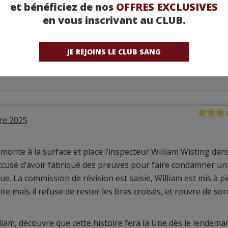
et bénéficiez de nos
OFFRES EXCLUSIVES
en vous inscrivant au CLUB.
JE REJOINS LE CLUB SANG
re 2025
remonte à la surface et place l’inspecteur William Wisting dan
ccusé d’avoir fabriqué des preuves pour faire condamner un
e. La commission de révision est saisie, William est mis à p
ite mais il refuse de rester les bras croisés, et rouvre de son
William, découvre que cette histoire fera la Une dès le lendemai