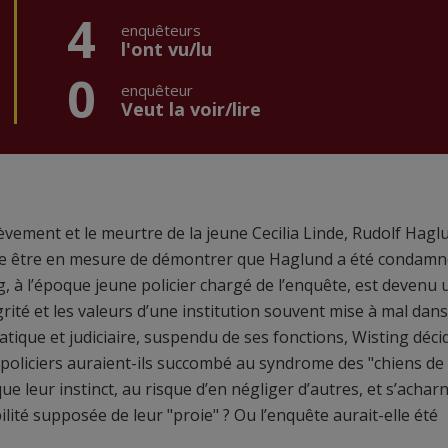
4
enquêteurs
l'ont vu/lu
0
enquêteur
Veut la voir/lire
èvement et le meurtre de la jeune Cecilia Linde, Rudolf Hagl
firme être en mesure de démontrer que Haglund a été condam
ng, à l’époque jeune policier chargé de l’enquête, est devenu
grité et les valeurs d’une institution souvent mise à mal dans
atique et judiciaire, suspendu de ses fonctions, Wisting déci
 policiers auraient-ils succombé au syndrome des "chiens de
ue leur instinct, au risque d’en négliger d’autres, et s’achar
lité supposée de leur "proie" ? Ou l’enquête aurait-elle été