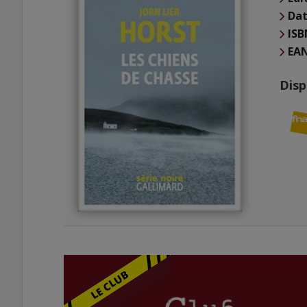
Dat
ISB
EA
Disp