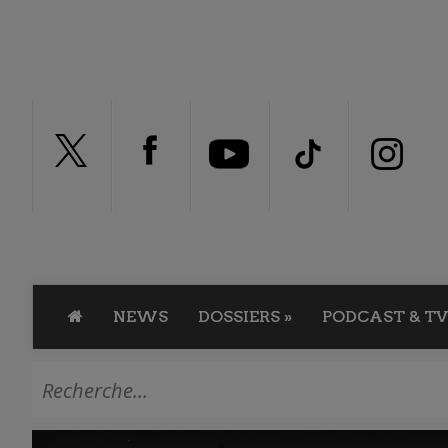
NEWS
DOSSIERS
»
PODCAST & TV