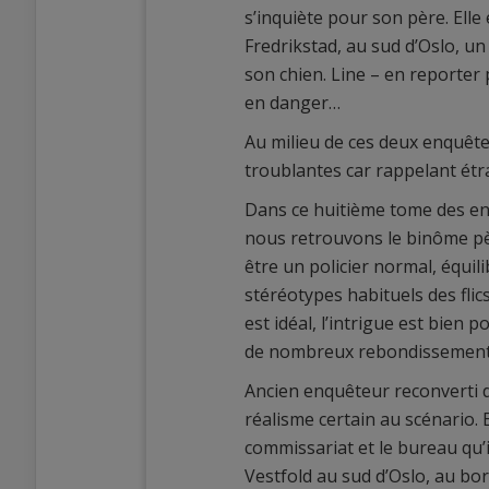
s’inquiète pour son père. Ell
Fredrikstad, au sud d’Oslo, un
son chien. Line – en reporter 
en danger…
Au milieu de ces deux enquête
troublantes car rappelant étr
Dans ce huitième tome des enq
nous retrouvons le binôme pèr
être un policier normal, équil
stéréotypes habituels des fli
est idéal, l’intrigue est bie
de nombreux rebondissement
Ancien enquêteur reconverti da
réalisme certain au scénario. Et
commissariat et le bureau qu’i
Vestfold au sud d’Oslo, au bord