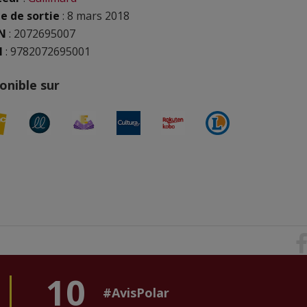
e de sortie
: 8 mars 2018
N
:
2072695007
N
: 9782072695001
onible sur
10
#AvisPolar