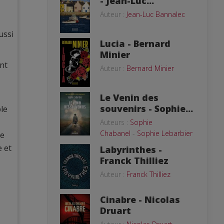
- Jean-Luc...
Auteur :
Jean-Luc Bannalec
ussi
Lucia - Bernard
Minier
nt
Auteur :
Bernard Minier
Le Venin des
souvenirs - Sophie...
le
Auteurs :
Sophie
Chabanel
-
Sophie Lebarbier
re
e et
Labyrinthes -
Franck Thilliez
Auteur :
Franck Thilliez
Cinabre - Nicolas
Druart