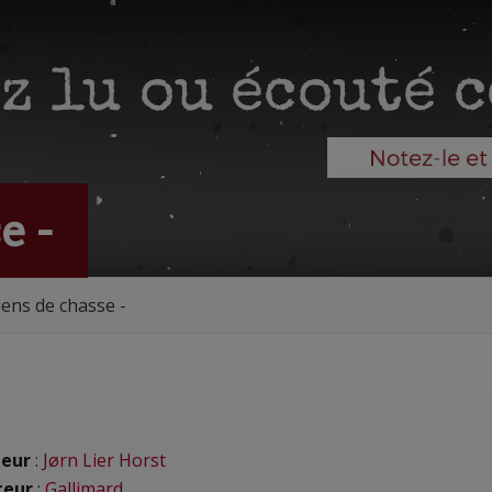
e -
iens de chasse -
eur
:
Jørn Lier Horst
teur
:
Gallimard