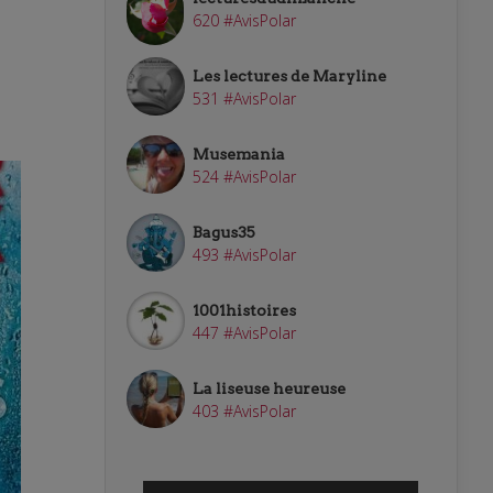
620 #AvisPolar
Les lectures de Maryline
531 #AvisPolar
Musemania
524 #AvisPolar
Bagus35
493 #AvisPolar
1001histoires
447 #AvisPolar
La liseuse heureuse
403 #AvisPolar