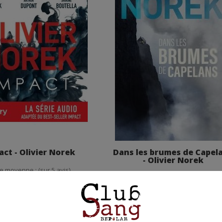
act - Olivier Norek
Dans les brumes de Capel
- Olivier Norek
e moyenne : (sur 5 avis)
Note moyenne : (sur 78 avis)