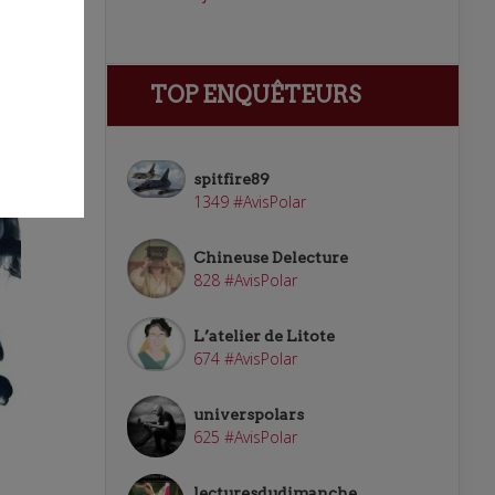
TOP ENQUÊTEURS
spitfire89
1349 #AvisPolar
Chineuse Delecture
828 #AvisPolar
L’atelier de Litote
674 #AvisPolar
universpolars
625 #AvisPolar
lecturesdudimanche