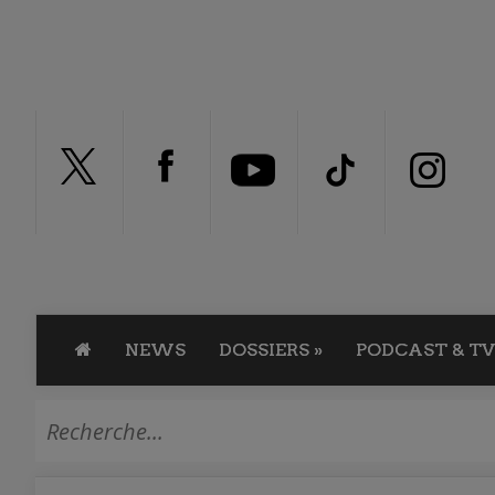
NEWS
DOSSIERS
»
PODCAST & TV