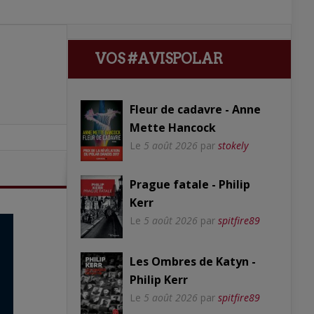
VOS #AVISPOLAR
Fleur de cadavre - Anne
Mette Hancock
Le
5 août 2026
par
stokely
Prague fatale - Philip
Kerr
Le
5 août 2026
par
spitfire89
Les Ombres de Katyn -
Philip Kerr
Le
5 août 2026
par
spitfire89