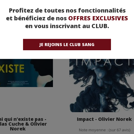
Profitez de toutes nos fonctionnalités
et bénéficiez de nos
OFFRES EXCLUSIVES
en vous inscrivant au CLUB.
JE REJOINS LE CLUB SANG
i qui n’existe pas -
Impact - Olivier Norek
las Cuche & Olivier
Norek
Note moyenne : (sur 67 avis)