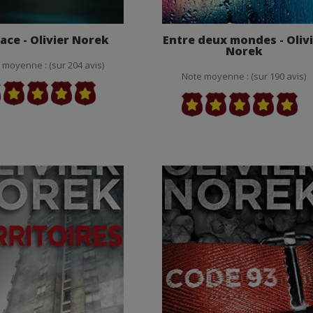
ace - Olivier Norek
Entre deux mondes - Oliv
Norek
 moyenne : (sur 204 avis)
Note moyenne : (sur 190 avis)