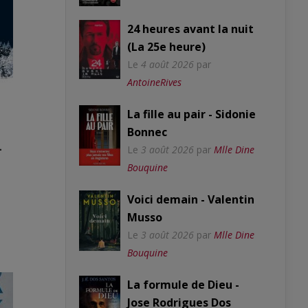
24 heures avant la nuit
(La 25e heure)
Le
4 août 2026
par
AntoineRives
La fille au pair - Sidonie
Bonnec
-
Le
3 août 2026
par
Mlle Dine
Bouquine
Voici demain - Valentin
Musso
Le
3 août 2026
par
Mlle Dine
Bouquine
La formule de Dieu -
Jose Rodrigues Dos