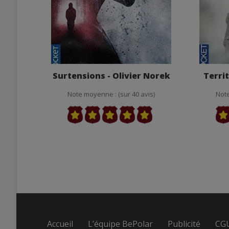
Surtensions - Olivier Norek
Territ
Note moyenne : (sur 40 avis)
Note
Accueil
L’équipe BePolar
Publicité
CG