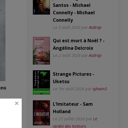
Santos - Michael
Connelly - Michael
Connelly
Le
2 août 2026
par
Asdrap
Qui est mort à Noël ? -
Angélina Delcroix
Le
2 août 2026
par
Asdrap
Strange Pictures -
Uketsu
ans
Le
1er août 2026
par
sylvain3
L’Imitateur - Sam
Holland
Le
27 juillet 2026
par
Le
jardin des lecteurs