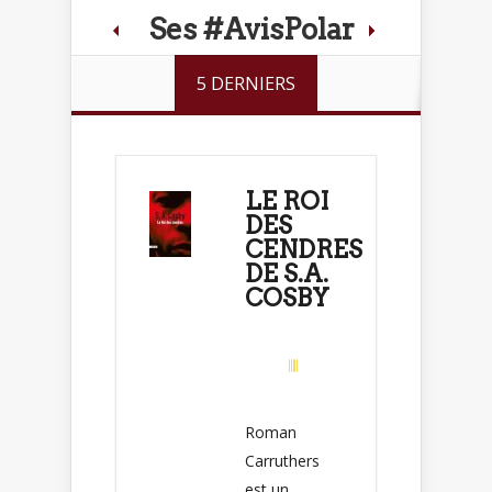
Ses #AvisPolar
5 DERNIERS
LE ROI
DES
CENDRES
DE S.A.
COSBY
Roman
Carruthers
est un