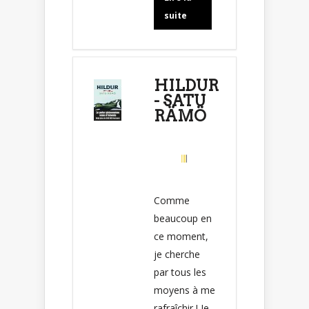
suite
HILDUR
- SATU
RÄMÖ
Comme
beaucoup en
ce moment,
je cherche
par tous les
moyens à me
rafraîchir ! Je