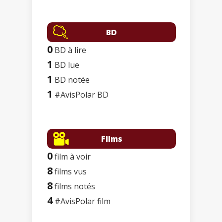
BD
0
BD à lire
1
BD lue
1
BD notée
1
#AvisPolar BD
Films
0
film à voir
8
films vus
8
films notés
4
#AvisPolar film