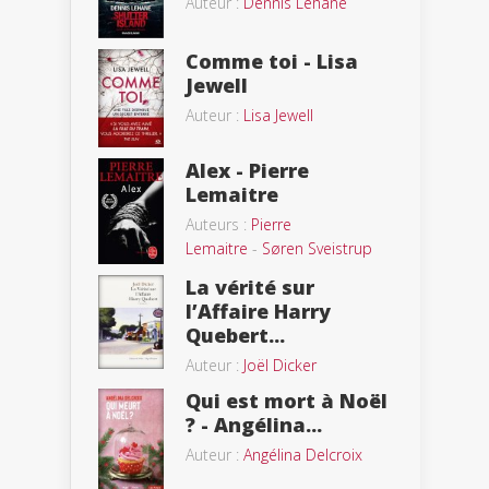
Auteur :
Dennis Lehane
Comme toi - Lisa
Jewell
Auteur :
Lisa Jewell
Alex - Pierre
Lemaitre
Auteurs :
Pierre
Lemaitre
-
Søren Sveistrup
La vérité sur
l’Affaire Harry
Quebert...
Auteur :
Joël Dicker
Qui est mort à Noël
? - Angélina...
Auteur :
Angélina Delcroix