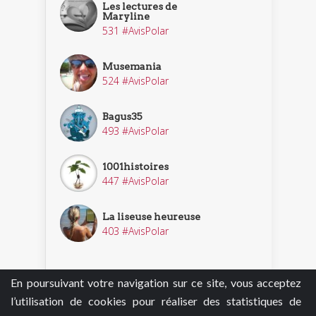
Les lectures de
Maryline
531 #AvisPolar
Musemania
524 #AvisPolar
Bagus35
493 #AvisPolar
1001histoires
447 #AvisPolar
La liseuse heureuse
403 #AvisPolar
En poursuivant votre navigation sur ce site, vous acceptez
Découvrir nos enquêteurs
l’utilisation de cookies pour réaliser des statistiques de