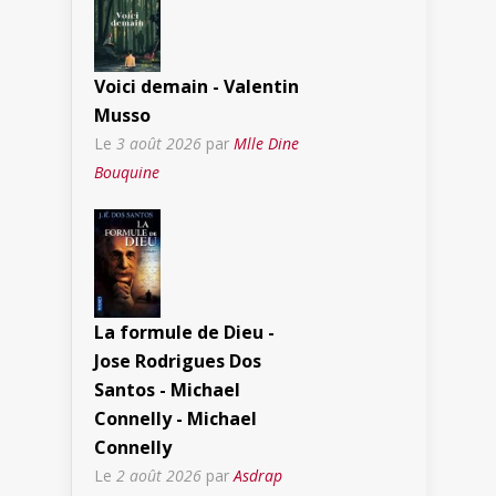
Voici demain - Valentin
Musso
Le
3 août 2026
par
Mlle Dine
Bouquine
La formule de Dieu -
Jose Rodrigues Dos
Santos - Michael
Connelly - Michael
Connelly
Le
2 août 2026
par
Asdrap