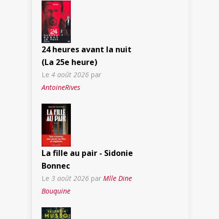
24 heures avant la nuit
(La 25e heure)
Le
4 août 2026
par
AntoineRives
La fille au pair - Sidonie
Bonnec
Le
3 août 2026
par
Mlle Dine
Bouquine