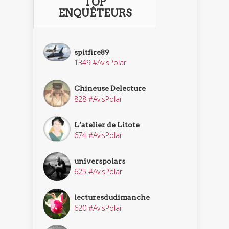
TOP
ENQUÊTEURS
spitfire89
1349 #AvisPolar
Chineuse Delecture
828 #AvisPolar
L’atelier de Litote
674 #AvisPolar
universpolars
625 #AvisPolar
lecturesdudimanche
620 #AvisPolar