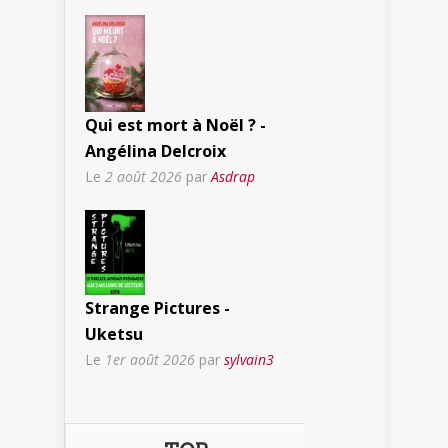
Qui est mort à Noël ? -
Angélina Delcroix
Le
2 août 2026
par
Asdrap
Strange Pictures -
Uketsu
Le
1er août 2026
par
sylvain3