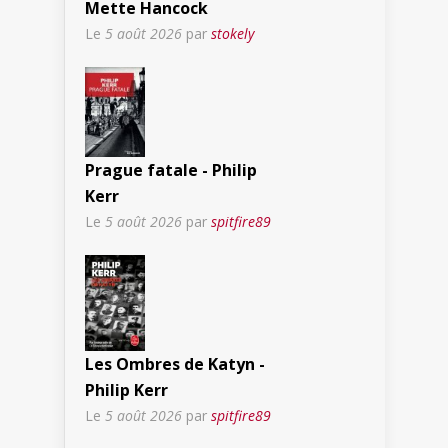
Mette Hancock
Le
5 août 2026
par
stokely
Prague fatale - Philip
Kerr
Le
5 août 2026
par
spitfire89
Les Ombres de Katyn -
Philip Kerr
Le
5 août 2026
par
spitfire89