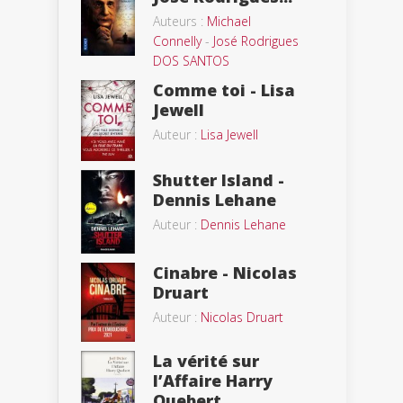
Auteurs :
Michael
Connelly
-
José Rodrigues
DOS SANTOS
Comme toi - Lisa
Jewell
Auteur :
Lisa Jewell
Shutter Island -
Dennis Lehane
Auteur :
Dennis Lehane
Cinabre - Nicolas
Druart
Auteur :
Nicolas Druart
La vérité sur
l’Affaire Harry
Quebert...