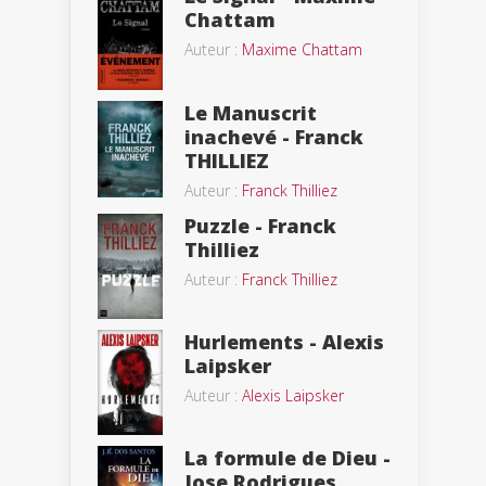
Chattam
Auteur :
Maxime Chattam
Le Manuscrit
inachevé - Franck
THILLIEZ
Auteur :
Franck Thilliez
Puzzle - Franck
Thilliez
Auteur :
Franck Thilliez
Hurlements - Alexis
Laipsker
Auteur :
Alexis Laipsker
La formule de Dieu -
Jose Rodrigues...