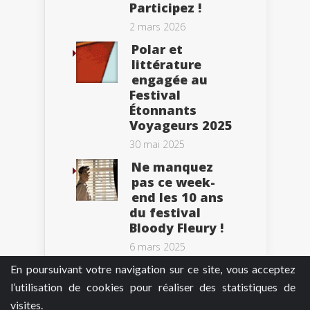
Participez !
2 mars 2026
Polar et
littérature
engagée au
Festival
Étonnants
Voyageurs 2025
30 mai 2025
Ne manquez
pas ce week-
end les 10 ans
du festival
Bloody Fleury !
6 mars 2025
En poursuivant votre navigation sur ce site, vous acceptez
l’utilisation de cookies pour réaliser des statistiques de
visites.