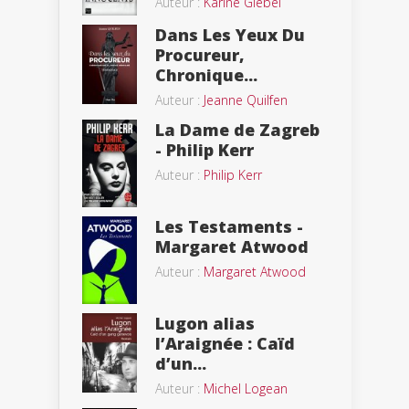
Auteur :
Karine Giebel
Dans Les Yeux Du
Procureur,
Chronique...
Auteur :
Jeanne Quilfen
La Dame de Zagreb
- Philip Kerr
Auteur :
Philip Kerr
Les Testaments -
Margaret Atwood
Auteur :
Margaret Atwood
Lugon alias
l’Araignée : Caïd
d’un...
Auteur :
Michel Logean