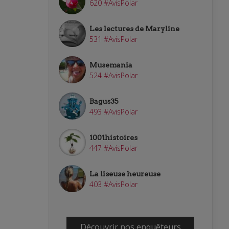
620 #AvisPolar
Les lectures de Maryline
531 #AvisPolar
Musemania
524 #AvisPolar
Bagus35
493 #AvisPolar
1001histoires
447 #AvisPolar
La liseuse heureuse
403 #AvisPolar
Découvrir nos enquêteurs