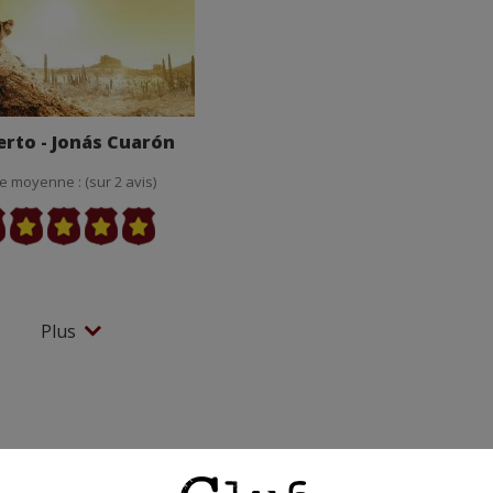
erto - Jonás Cuarón
e moyenne : (sur 2 avis)
Plus