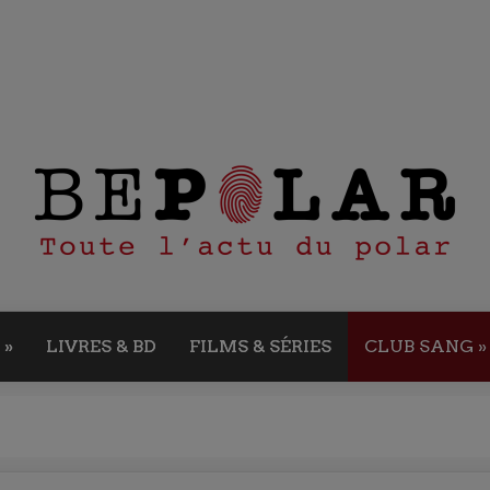
»
LIVRES & BD
FILMS & SÉRIES
CLUB SANG
»