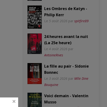
Les Ombres de Katyn -
Philip Kerr
Le
5 août 2026
par
spitfire89
24 heures avant la nuit
(La 25e heure)
Le
4 août 2026
par
AntoineRives
La fille au pair - Sidonie
Bonnec
Le
3 août 2026
par
Mlle Dine
Bouquine
Voici demain - Valentin
Musso