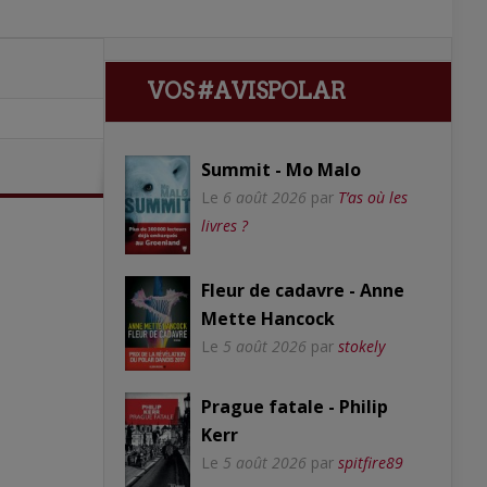
VOS #AVISPOLAR
Summit - Mo Malo
Le
6 août 2026
par
T’as où les
livres ?
Fleur de cadavre - Anne
Mette Hancock
Le
5 août 2026
par
stokely
Prague fatale - Philip
Kerr
Le
5 août 2026
par
spitfire89