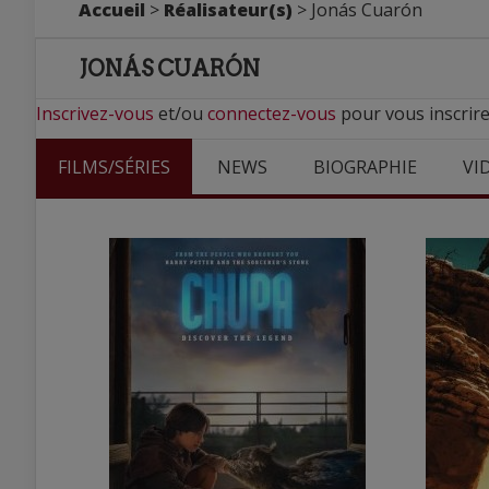
Accueil
>
Réalisateur(s)
> Jonás Cuarón
JONÁS CUARÓN
Inscrivez-vous
et/ou
connectez-vous
pour vous inscrire
FILMS/SÉRIES
NEWS
BIOGRAPHIE
VI