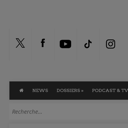
NEWS
DOSSIERS
»
PODCAST & TV