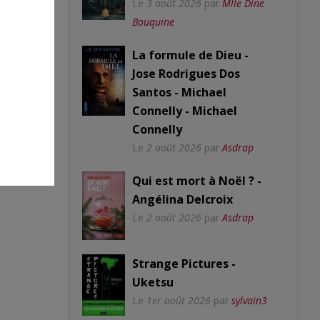
Le
3 août 2026
par
Mlle Dine
Bouquine
La formule de Dieu -
Jose Rodrigues Dos
Santos - Michael
Connelly - Michael
Connelly
Le
2 août 2026
par
Asdrap
Qui est mort à Noël ? -
Angélina Delcroix
Le
2 août 2026
par
Asdrap
Strange Pictures -
Uketsu
Le
1er août 2026
par
sylvain3