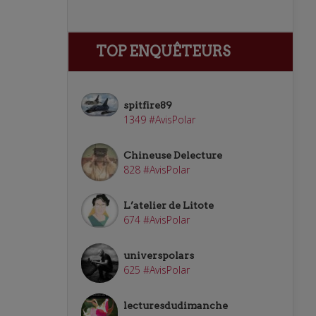
TOP ENQUÊTEURS
spitfire89
1349 #AvisPolar
Chineuse Delecture
828 #AvisPolar
L’atelier de Litote
674 #AvisPolar
universpolars
625 #AvisPolar
lecturesdudimanche