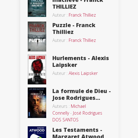
THILLIEZ
Auteur :
Franck Thilliez
Puzzle - Franck
Thilliez
Auteur :
Franck Thilliez
Hurlements - Alexis
Laipsker
Auteur :
Alexis Laipsker
La formule de Dieu -
Jose Rodrigues...
Auteurs :
Michael
Connelly
-
José Rodrigues
DOS SANTOS
Les Testaments -
Margaret Atwood