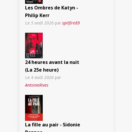
Les Ombres de Katyn -
Philip Kerr
Le
5 août 2026
par
spitfire89
24 heures avant la nuit
(La 25e heure)
Le
4 août 2026
par
AntoineRives
La fille au pair - Sidonie