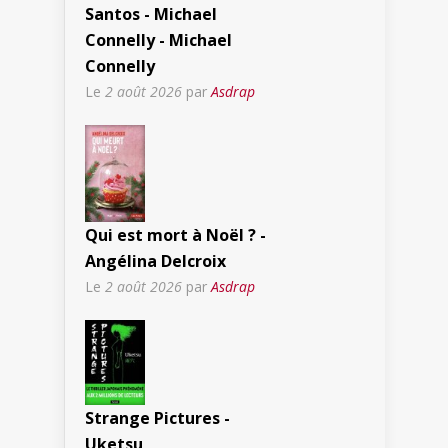
Santos - Michael
Connelly - Michael
Connelly
Le
2 août 2026
par
Asdrap
Qui est mort à Noël ? -
Angélina Delcroix
Le
2 août 2026
par
Asdrap
Strange Pictures -
Uketsu