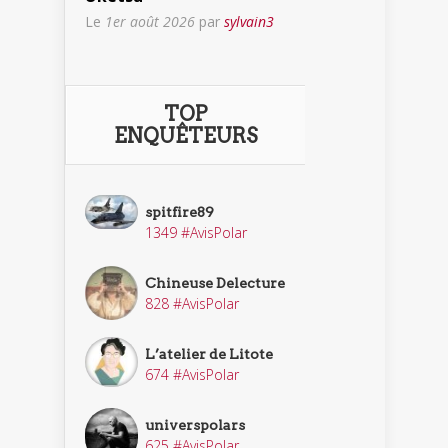
Le
1er août 2026
par
sylvain3
TOP
ENQUÊTEURS
spitfire89
1349 #AvisPolar
Chineuse Delecture
828 #AvisPolar
L’atelier de Litote
674 #AvisPolar
universpolars
625 #AvisPolar