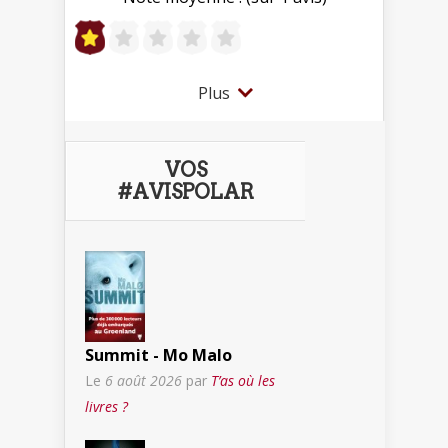
Plus
VOS
#AVISPOLAR
Summit - Mo Malo
Le
6 août 2026
par
T’as où les
livres ?