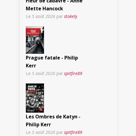
Fleur de cadavre - Anne
Mette Hancock
Le
5 août 2026
par
stokely
Prague fatale - Philip
Kerr
Le
5 août 2026
par
spitfire89
Les Ombres de Katyn -
Philip Kerr
Le
5 août 2026
par
spitfire89