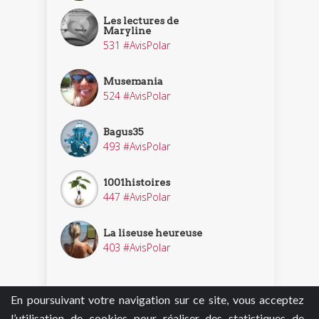
Les lectures de
Maryline
531 #AvisPolar
Musemania
524 #AvisPolar
Bagus35
493 #AvisPolar
1001histoires
447 #AvisPolar
La liseuse heureuse
403 #AvisPolar
En poursuivant votre navigation sur ce site, vous acceptez
Découvrir nos enquêteurs
l’utilisation de cookies pour réaliser des statistiques de