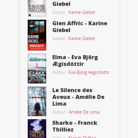
Giebel
Auteur :
Karine Giebel
Glen Affric - Karine
Giebel
Auteur :
Karine Giebel
Elma - Eva Björg
Ægisdóttir
Auteur :
Eva Björg Aegisdottir
Le Silence des
Aveux - Amélie De
Lima
Auteur :
Amélie De Lima
Sharko - Franck
Thilliez
Auteur :
Franck Thilliez