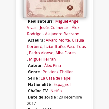
Réalisateurs
:
Miguel Angél
Vivas
-
Jesús Colmenar
-
Álex
Rodrigo
-
Alejandro Bazzano
Acteurs
:
Álvaro Morte
,
Úrsula
Corberó
,
Itziar Ituño
,
Paco Tous
,
Pedro Alonso
,
Alba Flores
,
Miguel Herrán
Auteur
:
Álex Pina
Genre
:
Policier / Thriller
Série
:
La Casa de Papel
Nationalité
:
Espagnol
Chaîne TV
:
Netflix
Date de sortie
: 20 décembre
2017