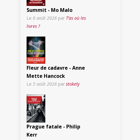
Summit - Mo Malo
Le
6 août 2026
par
T’as où les
livres ?
Fleur de cadavre - Anne
Mette Hancock
Le
5 août 2026
par
stokely
Prague fatale - Philip
Kerr