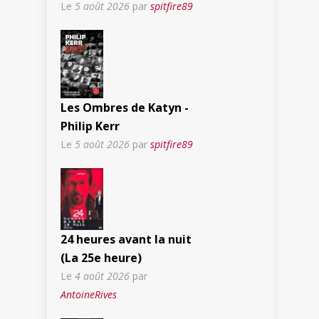
Le
5 août 2026
par
spitfire89
Les Ombres de Katyn -
Philip Kerr
Le
5 août 2026
par
spitfire89
24 heures avant la nuit
(La 25e heure)
Le
4 août 2026
par
AntoineRives