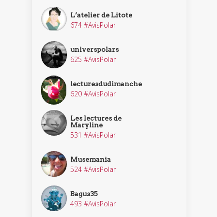
L’atelier de Litote
674 #AvisPolar
universpolars
625 #AvisPolar
lecturesdudimanche
620 #AvisPolar
Les lectures de
Maryline
531 #AvisPolar
Musemania
524 #AvisPolar
Bagus35
493 #AvisPolar