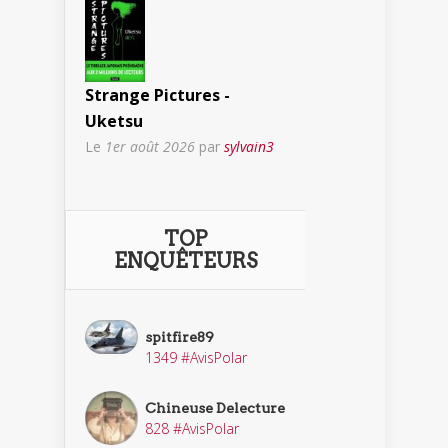
Strange Pictures -
Uketsu
Le
1er août 2026
par
sylvain3
TOP
ENQUÊTEURS
spitfire89
1349 #AvisPolar
Chineuse Delecture
828 #AvisPolar