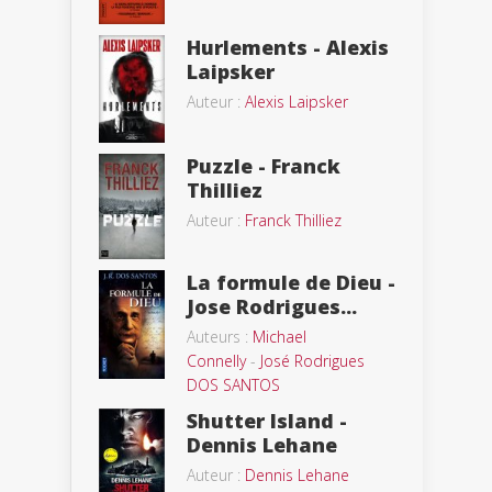
Hurlements - Alexis
Laipsker
Auteur :
Alexis Laipsker
Puzzle - Franck
Thilliez
Auteur :
Franck Thilliez
La formule de Dieu -
Jose Rodrigues...
Auteurs :
Michael
Connelly
-
José Rodrigues
DOS SANTOS
Shutter Island -
Dennis Lehane
Auteur :
Dennis Lehane