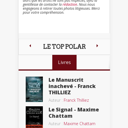
alors que les droits ne sont pas respectés, ayez la
gentillesse de contacter la
rédaction
. Nous nous
engageons à retirer toutes photos litigieuses. Merci
pour votre compréhension.
LE TOP POLAR
Livres
Le Manuscrit
inachevé - Franck
THILLIEZ
Auteur :
Franck Thilliez
Le Signal - Maxime
Chattam
Auteur :
Maxime Chattam