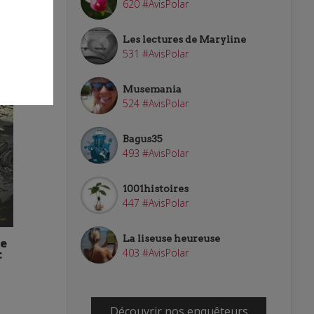
620 #AvisPolar
Les lectures de Maryline
531 #AvisPolar
Musemania
524 #AvisPolar
Bagus35
493 #AvisPolar
1001histoires
447 #AvisPolar
La liseuse heureuse
re
403 #AvisPolar
c
Découvrir nos enquêteurs