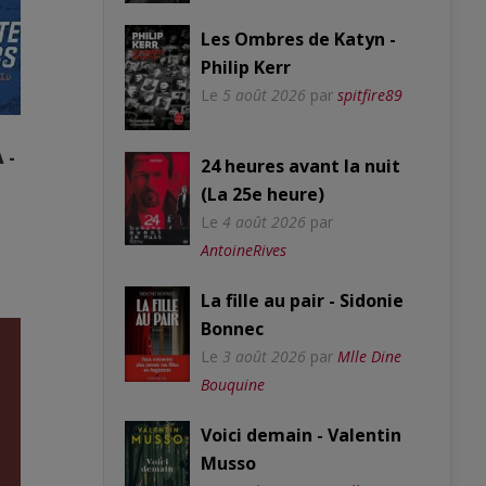
Les Ombres de Katyn -
Philip Kerr
Le
5 août 2026
par
spitfire89
 -
24 heures avant la nuit
(La 25e heure)
Le
4 août 2026
par
AntoineRives
La fille au pair - Sidonie
Bonnec
Le
3 août 2026
par
Mlle Dine
Bouquine
Voici demain - Valentin
Musso