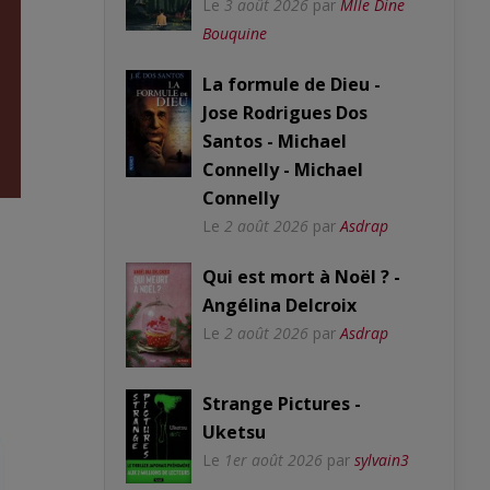
Le
3 août 2026
par
Mlle Dine
Bouquine
La formule de Dieu -
Jose Rodrigues Dos
Santos - Michael
Connelly - Michael
Connelly
Le
2 août 2026
par
Asdrap
Qui est mort à Noël ? -
Angélina Delcroix
Le
2 août 2026
par
Asdrap
Strange Pictures -
Uketsu
Le
1er août 2026
par
sylvain3