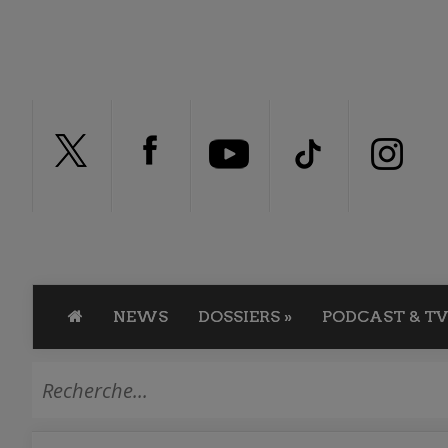
NEWS
DOSSIERS
»
PODCAST & TV