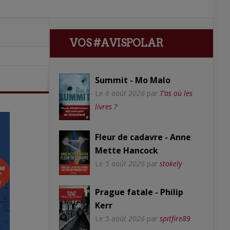
VOS #AVISPOLAR
Summit - Mo Malo
Le
6 août 2026
par
T’as où les
livres ?
Fleur de cadavre - Anne
Mette Hancock
Le
5 août 2026
par
stokely
Prague fatale - Philip
Kerr
Le
5 août 2026
par
spitfire89