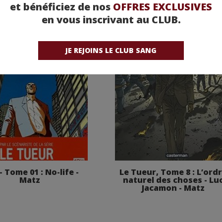
et bénéficiez de nos
OFFRES EXCLUSIVES
en vous inscrivant au CLUB.
JE REJOINS LE CLUB SANG
- Tome 01 : No-life -
Le Tueur, Tome 8 : L’ord
Matz
naturel des choses - Lu
Jacamon - Matz