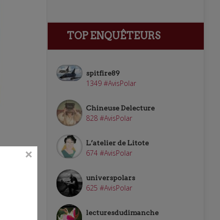
TOP ENQUÊTEURS
spitfire89
1349 #AvisPolar
Chineuse Delecture
828 #AvisPolar
L’atelier de Litote
674 #AvisPolar
universpolars
625 #AvisPolar
lecturesdudimanche