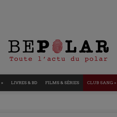
»
LIVRES & BD
FILMS & SÉRIES
CLUB SANG
»