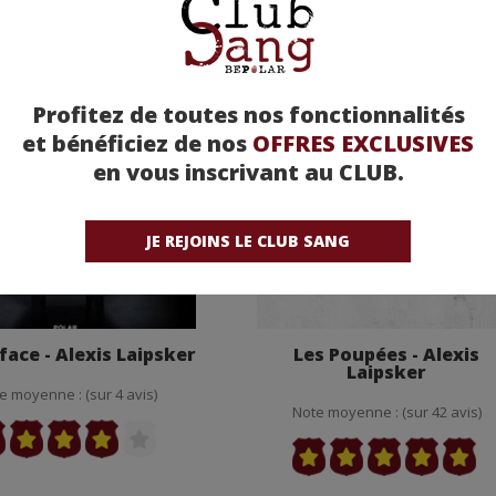
Profitez de toutes nos fonctionnalités
et bénéficiez de nos
OFFRES EXCLUSIVES
en vous inscrivant au CLUB.
JE REJOINS LE CLUB SANG
face - Alexis Laipsker
Les Poupées - Alexis
Laipsker
e moyenne : (sur 4 avis)
Note moyenne : (sur 42 avis)