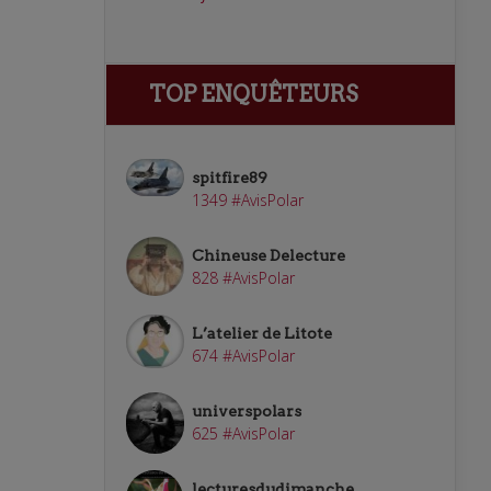
TOP ENQUÊTEURS
spitfire89
1349 #AvisPolar
Chineuse Delecture
828 #AvisPolar
L’atelier de Litote
674 #AvisPolar
universpolars
625 #AvisPolar
lecturesdudimanche