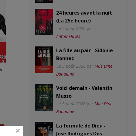
24 heures avant la nuit
(La 25e heure)
Le
4 août 2026
par
AntoineRives
La fille au pair - Sidonie
Bonnec
Le
3 août 2026
par
Mlle Dine
s
Bouquine
Voici demain - Valentin
Musso
Le
3 août 2026
par
Mlle Dine
Bouquine
La formule de Dieu -
Jose Rodrigues Dos