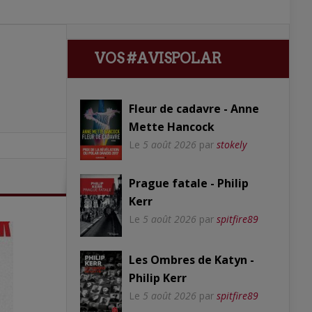
VOS #AVISPOLAR
Fleur de cadavre - Anne
Mette Hancock
Le
5 août 2026
par
stokely
Prague fatale - Philip
Kerr
Le
5 août 2026
par
spitfire89
Les Ombres de Katyn -
Philip Kerr
Le
5 août 2026
par
spitfire89