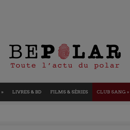
»
LIVRES & BD
FILMS & SÉRIES
CLUB SANG
»