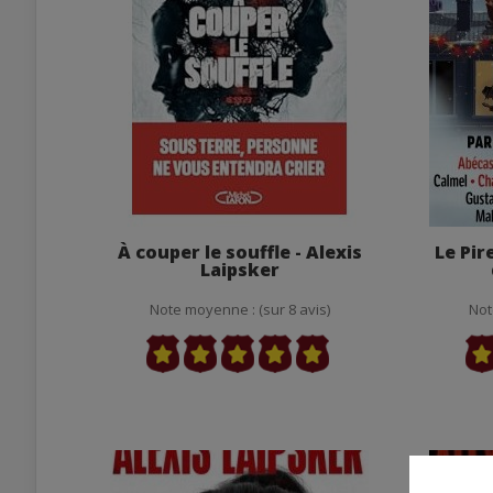
À couper le souffle - Alexis
Le Pir
Laipsker
Note moyenne : (sur 8 avis)
Not