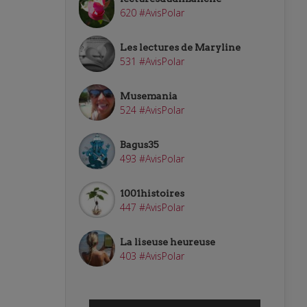
620 #AvisPolar
Les lectures de Maryline
531 #AvisPolar
Musemania
524 #AvisPolar
Bagus35
493 #AvisPolar
1001histoires
447 #AvisPolar
La liseuse heureuse
403 #AvisPolar