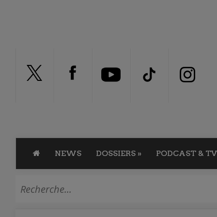
NEWS
DOSSIERS
»
PODCAST & TV