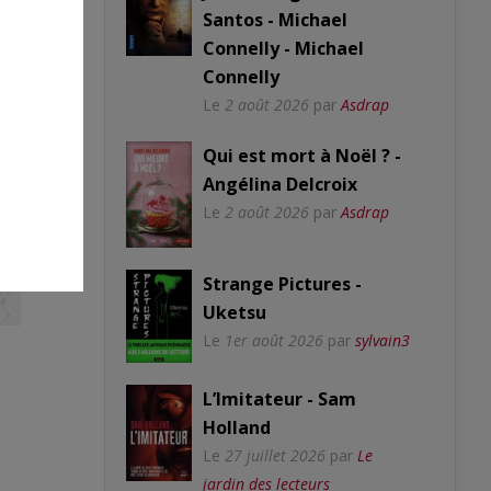
Santos - Michael
Connelly - Michael
Connelly
Le
2 août 2026
par
Asdrap
Qui est mort à Noël ? -
Angélina Delcroix
Le
2 août 2026
par
Asdrap
Strange Pictures -
Uketsu
Le
1er août 2026
par
sylvain3
L’Imitateur - Sam
Holland
Le
27 juillet 2026
par
Le
jardin des lecteurs