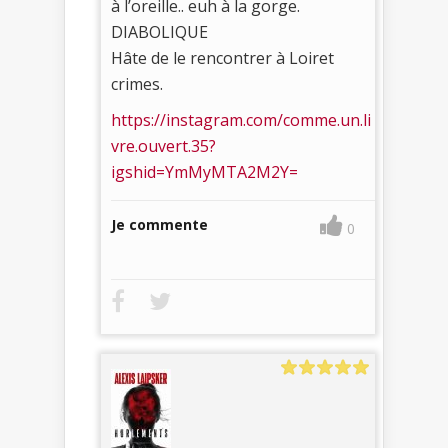
à l’oreille.. euh à la gorge.
DIABOLIQUE
Hâte de le rencontrer à Loiret
crimes.
https://instagram.com/comme.un.li
vre.ouvert.35?
igshid=YmMyMTA2M2Y=
Je commente
0