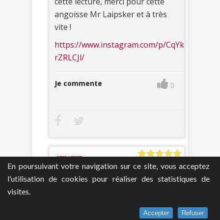
cette lecture, merci pour cette
angoisse Mr Laipsker et à très
vite !
https://www.instagram.com/p/CqYk
rZRLCJl/
Je commente
0
En poursuivant votre navigation sur ce site, vous acceptez
l’utilisation de cookies pour réaliser des statistiques de
visites.
Mais lis m’élo
2 février 2024
Accepter
Refuser