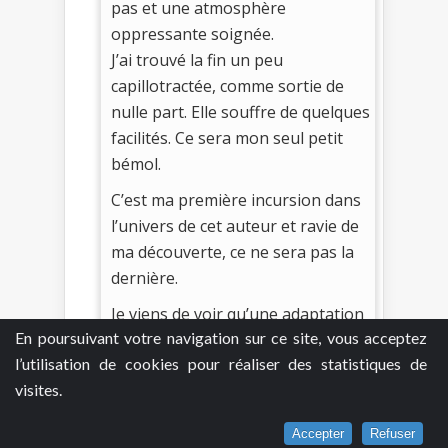
pas et une atmosphère
oppressante soignée.
J’ai trouvé la fin un peu
capillotractée, comme sortie de
nulle part. Elle souffre de quelques
facilités. Ce sera mon seul petit
bémol.
C’est ma première incursion dans
l’univers de cet auteur et ravie de
ma découverte, ce ne sera pas la
dernière.
Je viens de voir qu’une adaptation
En poursuivant votre navigation sur ce site, vous acceptez
de ce roman sort au cinéma. Je me
l’utilisation de cookies pour réaliser des statistiques de
laisserais bien tenter.
visites.
Le mangeur d’âmes est un thriller
bien noir qui se dévore. Régalez-
Accepter
Refuser