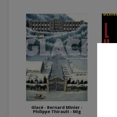
Glacé - Bernard Minier -
Luc
Philippe Thirault - Mig
Note