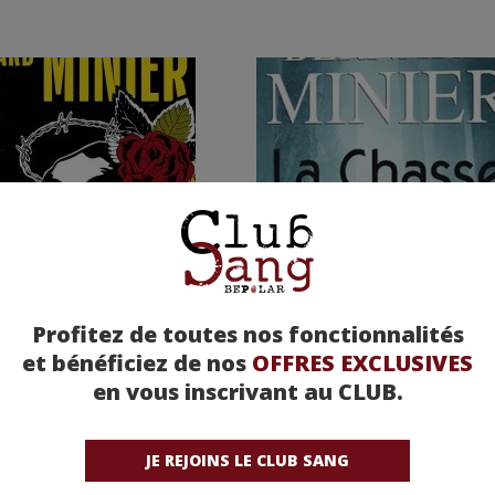
Profitez de toutes nos fonctionnalités
et bénéficiez de nos
OFFRES EXCLUSIVES
en vous inscrivant au CLUB.
ia - Bernard Minier
La Chasse - Bernard Mini
JE REJOINS LE CLUB SANG
 moyenne : (sur 23 avis)
Note moyenne : (sur 32 avis)