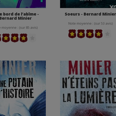
le bord de l’abîme -
Soeurs - Bernard Minie
Bernard Minier
Note moyenne : (sur 53 avis)
 moyenne : (sur 85 avis)