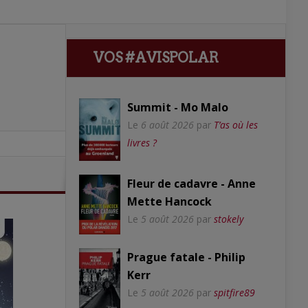
VOS #AVISPOLAR
Summit - Mo Malo
Le
6 août 2026
par
T’as où les
livres ?
Fleur de cadavre - Anne
Mette Hancock
Le
5 août 2026
par
stokely
Prague fatale - Philip
Kerr
Le
5 août 2026
par
spitfire89