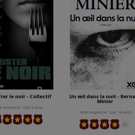
er le noir - Collectif
Un œil dans la nuit - Bern
Minier
e moyenne : (sur 6 avis)
Note moyenne : (sur 16 avis)