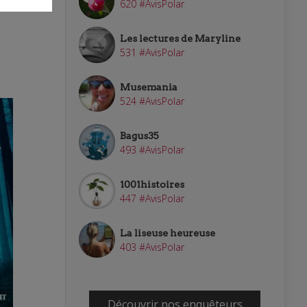
620 #AvisPolar
Les lectures de Maryline
531 #AvisPolar
Musemania
524 #AvisPolar
Bagus35
493 #AvisPolar
1001histoires
447 #AvisPolar
La liseuse heureuse
403 #AvisPolar
Découvrir nos enquêteurs