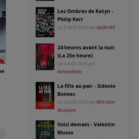
Les Ombres de Katyn -
Philip Kerr
Le
5 août 2026
par
spitfire89
24 heures avant la nuit
(La 25e heure)
Le
4 août 2026
par
ue
AntoineRives
La fille au pair - Sidonie
Bonnec
Le
3 août 2026
par
Mlle Dine
Bouquine
Voici demain - Valentin
Musso