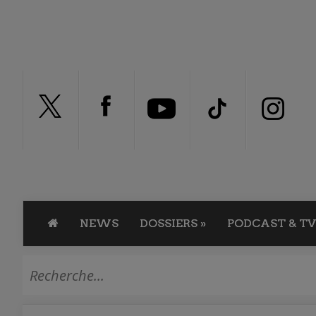
NEWS
DOSSIERS
»
PODCAST & TV