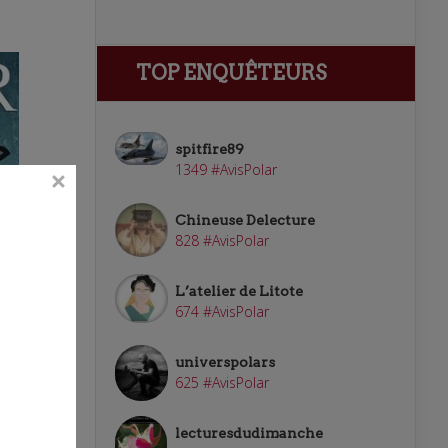
TOP ENQUÊTEURS
spitfire89
1349 #AvisPolar
Chineuse Delecture
828 #AvisPolar
L’atelier de Litote
674 #AvisPolar
universpolars
625 #AvisPolar
er
lecturesdudimanche