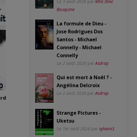
Le
3 août 2026
par
Mlle Dine
Bouquine
La formule de Dieu -
Jose Rodrigues Dos
Santos - Michael
Connelly - Michael
Connelly
Le
2 août 2026
par
Asdrap
Qui est mort à Noël ? -
Angélina Delcroix
Le
2 août 2026
par
Asdrap
ard
Strange Pictures -
Uketsu
Le
1er août 2026
par
sylvain3