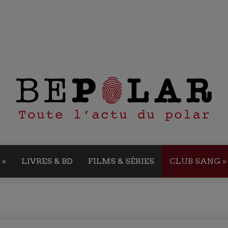
»
LIVRES & BD
FILMS & SÉRIES
CLUB SANG
»