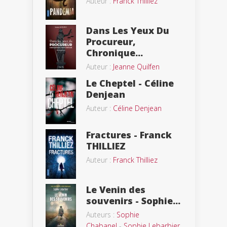
Auteur :
Franck Thilliez
Dans Les Yeux Du
Procureur,
Chronique...
Auteur :
Jeanne Quilfen
Le Cheptel - Céline
Denjean
Auteur :
Céline Denjean
Fractures - Franck
THILLIEZ
Auteur :
Franck Thilliez
Le Venin des
souvenirs - Sophie...
Auteurs :
Sophie
Chabanel
-
Sophie Lebarbier