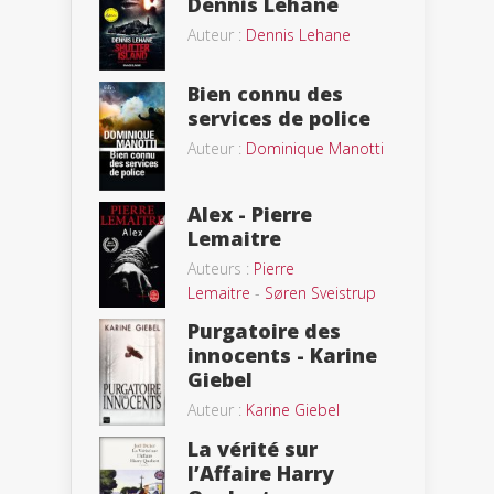
Dennis Lehane
Auteur :
Dennis Lehane
Bien connu des
services de police
Auteur :
Dominique Manotti
Alex - Pierre
Lemaitre
Auteurs :
Pierre
Lemaitre
-
Søren Sveistrup
Purgatoire des
innocents - Karine
Giebel
Auteur :
Karine Giebel
La vérité sur
l’Affaire Harry