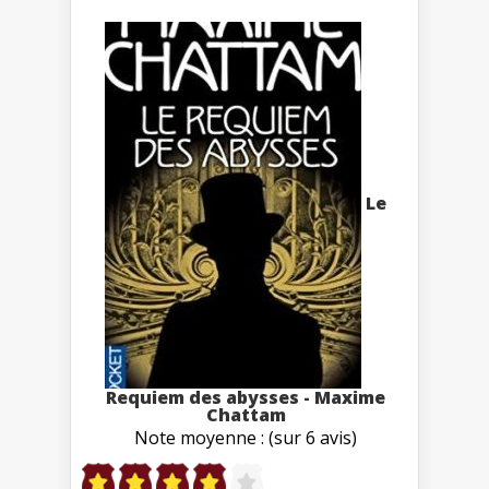
Le
Requiem des abysses - Maxime
Chattam
Note moyenne : (sur 6 avis)