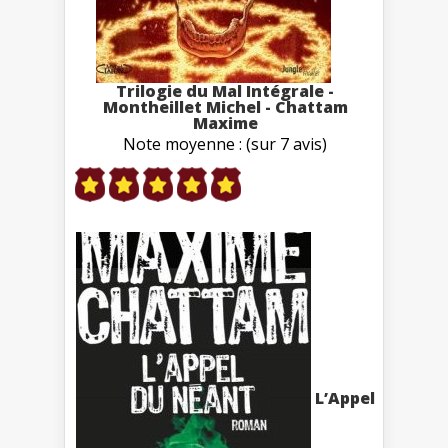
Trilogie du Mal Intégrale -
Montheillet Michel - Chattam
Maxime
Note moyenne : (sur 7 avis)
L’Appel