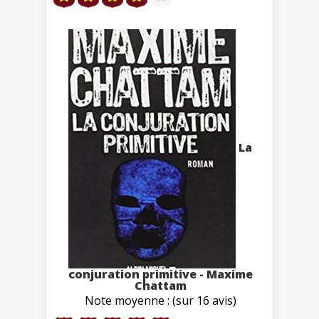
La
conjuration primitive - Maxime
Chattam
Note moyenne : (sur 16 avis)