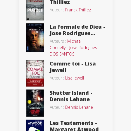
Thilliez
Auteur :
Franck Thilliez
La formule de Dieu -
Jose Rodrigues...
Auteurs :
Michael
Connelly
-
José Rodrigues
DOS SANTOS
Comme toi - Lisa
Jewell
Auteur :
Lisa Jewell
Shutter Island -
Dennis Lehane
Auteur :
Dennis Lehane
Les Testaments -
Margaret Atwood