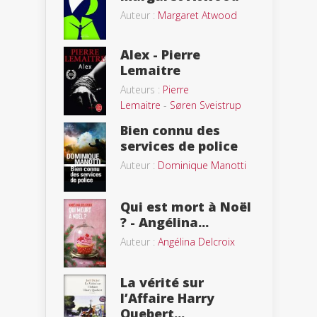
Auteur :
Margaret Atwood
Alex - Pierre
Lemaitre
Auteurs :
Pierre
Lemaitre
-
Søren Sveistrup
Bien connu des
services de police
Auteur :
Dominique Manotti
Qui est mort à Noël
? - Angélina...
Auteur :
Angélina Delcroix
La vérité sur
l’Affaire Harry
Quebert...