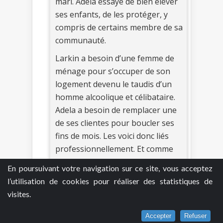
mari. Adela essaye de bien élever
ses enfants, de les protéger, y
compris de certains membre de sa
communauté.
Larkin a besoin d’une femme de
ménage pour s’occuper de son
logement devenu le taudis d’un
homme alcoolique et célibataire.
Adela a besoin de remplacer une
de ses clientes pour boucler ses
fins de mois. Les voici donc liés
professionnellement. Et comme
Adela est une femme noire et
En poursuivant votre navigation sur ce site, vous acceptez
Larkin un mâle blanc, Adela va
l’utilisation de cookies pour réaliser des statistiques de
pouvoir aussi l’aider à obtenir des
visites.
renseignement dans le quartier
noir où son enquête pousse
Accepter
Refuser