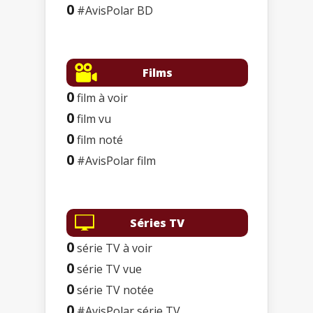
0
#AvisPolar BD
Films
0
film à voir
0
film vu
0
film noté
0
#AvisPolar film
Séries TV
0
série TV à voir
0
série TV vue
0
série TV notée
0
#AvisPolar série TV