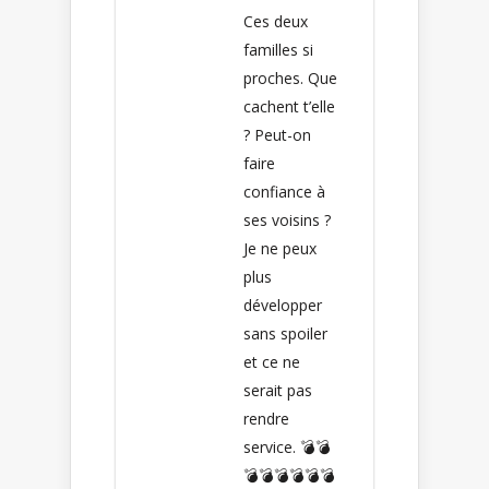
Ces deux
familles si
proches. Que
cachent t’elle
? Peut-on
faire
confiance à
ses voisins ?
Je ne peux
plus
développer
sans spoiler
et ce ne
serait pas
rendre
service. 💣💣
💣💣💣💣💣💣