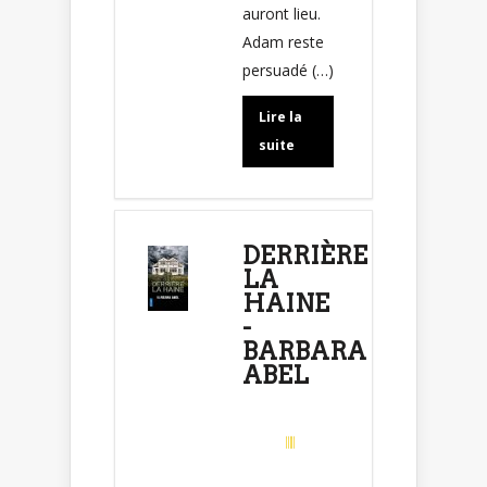
auront lieu.
Adam reste
persuadé (…)
Lire la
suite
DERRIÈRE
LA
HAINE
-
BARBARA
ABEL