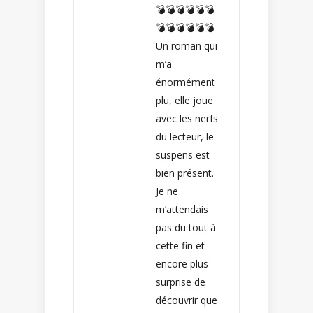
💣💣💣💣💣💣
💣💣💣💣💣💣
Un roman qui
m’a
énormément
plu, elle joue
avec les nerfs
du lecteur, le
suspens est
bien présent.
Je ne
m’attendais
pas du tout à
cette fin et
encore plus
surprise de
découvrir que