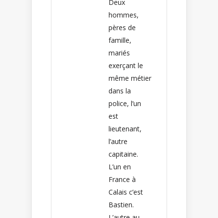
Deux
hommes,
pères de
famille,
mariés
exerçant le
même métier
dans la
police, l’un
est
lieutenant,
l’autre
capitaine.
L’un en
France à
Calais c’est
Bastien.
L’autre au