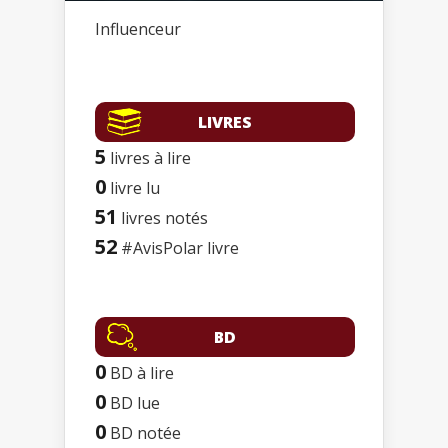
Influenceur
LIVRES
5
livres à lire
0
livre lu
51
livres notés
52
#AvisPolar livre
BD
0
BD à lire
0
BD lue
0
BD notée