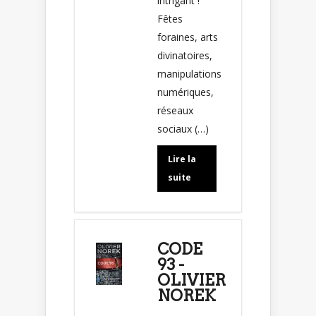
intrigant !
Fêtes
foraines, arts
divinatoires,
manipulations
numériques,
réseaux
sociaux (…)
Lire la
suite
CODE
93 -
OLIVIER
NOREK