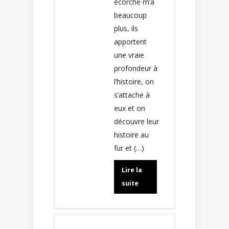
écorché m’a
beaucoup
plus, ils
apportent
une vraie
profondeur à
l’histoire, on
s’attache à
eux et on
découvre leur
histoire au
fur et (…)
Lire la
suite