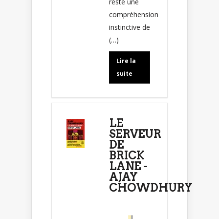
reste une
compréhension
instinctive de
(…)
Lire la
suite
LE
SERVEUR
DE
BRICK
LANE -
AJAY
CHOWDHURY