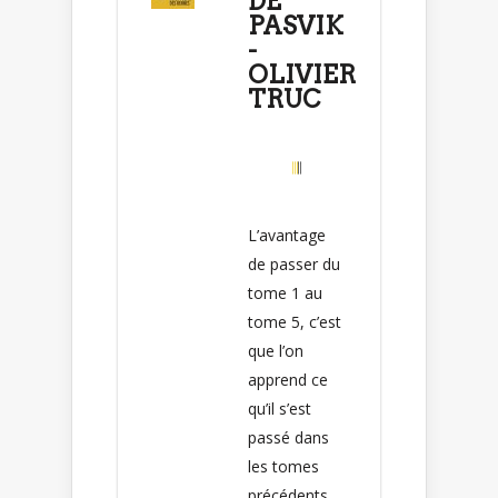
DE
PASVIK
-
OLIVIER
TRUC
L’avantage
de passer du
tome 1 au
tome 5, c’est
que l’on
apprend ce
qu’il s’est
passé dans
les tomes
précédents