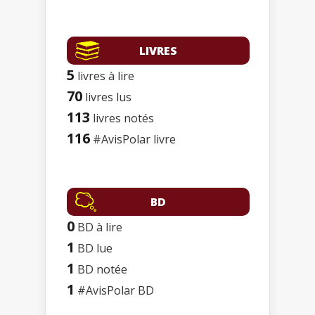
LIVRES
5
livres à lire
70
livres lus
113
livres notés
116
#AvisPolar livre
BD
0
BD à lire
1
BD lue
1
BD notée
1
#AvisPolar BD