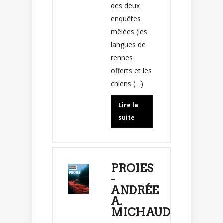
des deux
enquêtes
mêlées (les
langues de
rennes
offerts et les
chiens (…)
Lire la
suite
PROIES
-
ANDRÉE
A.
MICHAUD