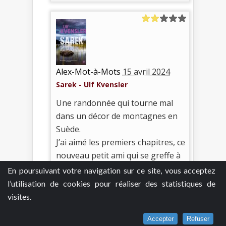
Alex-Mot-à-Mots
15 avril 2024
Sarek - Ulf Kvensler
Une randonnée qui tourne mal
dans un décor de montagnes en
Suède.
J’ai aimé les premiers chapitres, ce
nouveau petit ami qui se greffe à
l’aventure, son côté possessif.
En poursuivant votre navigation sur ce site, vous acceptez
Mais j’ai vite deviné que la
l’utilisation de cookies pour réaliser des statistiques de
narratrice ne donnait qu’une
visites.
version du drame.
Accepter
Refuser
J’ai eu de la peine pour son petit-