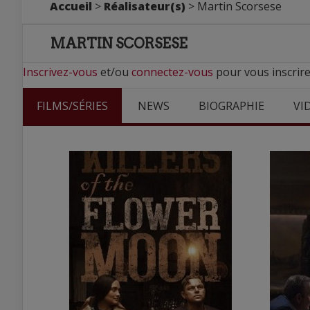
Accueil
>
Réalisateur(s)
> Martin Scorsese
MARTIN SCORSESE
Inscrivez-vous
et/ou
connectez-vous
pour vous inscrire
FILMS/SÉRIES
NEWS
BIOGRAPHIE
VI