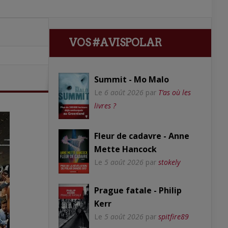
VOS #AVISPOLAR
Summit - Mo Malo
Le
6 août 2026
par
T’as où les
livres ?
Fleur de cadavre - Anne
Mette Hancock
Le
5 août 2026
par
stokely
Prague fatale - Philip
Kerr
Le
5 août 2026
par
spitfire89