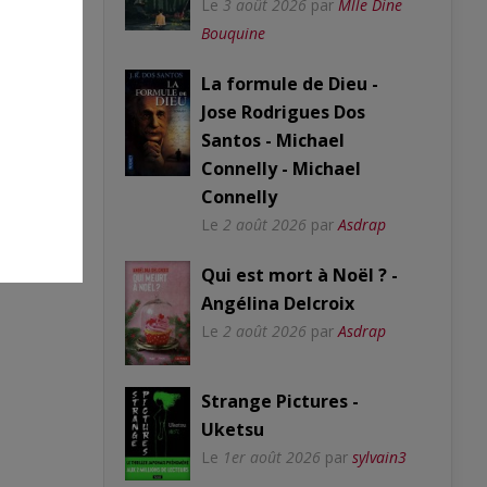
Le
3 août 2026
par
Mlle Dine
Bouquine
La formule de Dieu -
Jose Rodrigues Dos
Santos - Michael
Connelly - Michael
Connelly
Le
2 août 2026
par
Asdrap
e
Qui est mort à Noël ? -
Angélina Delcroix
Le
2 août 2026
par
Asdrap
Strange Pictures -
Uketsu
Le
1er août 2026
par
sylvain3