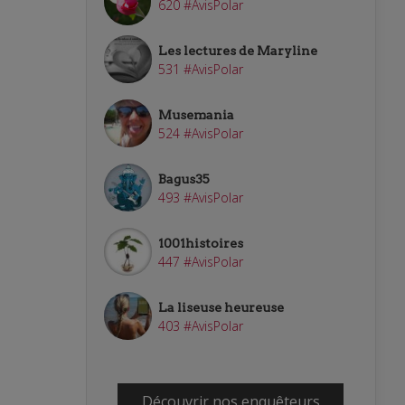
620 #AvisPolar
Les lectures de Maryline
531 #AvisPolar
Musemania
524 #AvisPolar
Bagus35
493 #AvisPolar
1001histoires
447 #AvisPolar
La liseuse heureuse
403 #AvisPolar
Découvrir nos enquêteurs