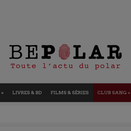
»
LIVRES & BD
FILMS & SÉRIES
CLUB SANG
»