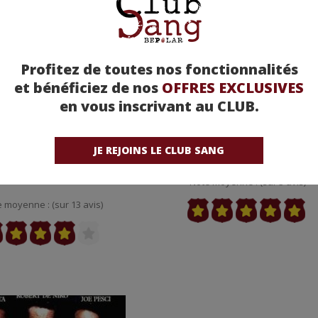
Profitez de toutes nos fonctionnalités
et bénéficiez de nos
OFFRES EXCLUSIVES
en vous inscrivant au CLUB.
JE REJOINS LE CLUB SANG
s 100 meilleurs films
Casino - Martin Scorses
rs n°40 : Les infiltrés -
Martin Scorsese
Note moyenne : (sur 3 avis)
 moyenne : (sur 13 avis)