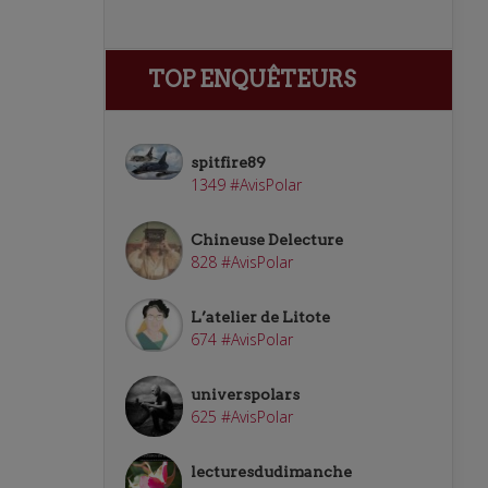
TOP ENQUÊTEURS
spitfire89
1349 #AvisPolar
Chineuse Delecture
828 #AvisPolar
L’atelier de Litote
674 #AvisPolar
universpolars
625 #AvisPolar
lecturesdudimanche