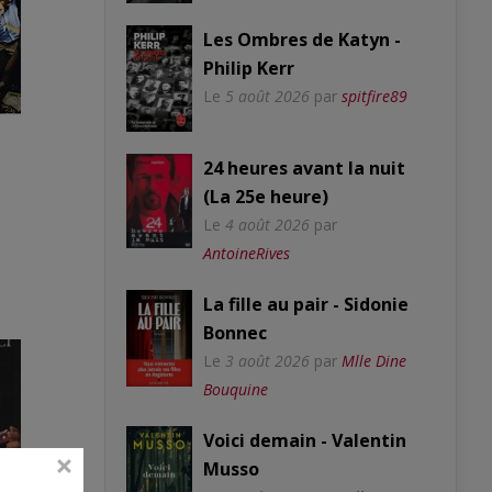
Les Ombres de Katyn -
Philip Kerr
Le
5 août 2026
par
spitfire89
24 heures avant la nuit
(La 25e heure)
Le
4 août 2026
par
AntoineRives
La fille au pair - Sidonie
Bonnec
Le
3 août 2026
par
Mlle Dine
Bouquine
Voici demain - Valentin
Musso