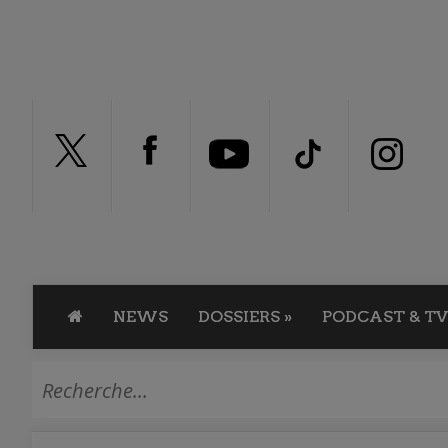
NEWS
DOSSIERS
»
PODCAST & TV