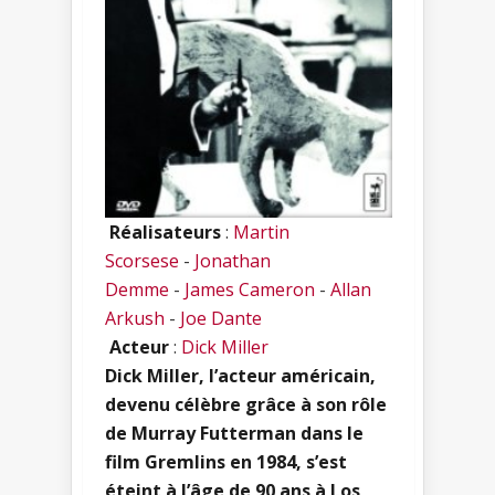
Réalisateurs
:
Martin
Scorsese
-
Jonathan
Demme
-
James Cameron
-
Allan
Arkush
-
Joe Dante
Acteur
:
Dick Miller
Dick Miller, l’acteur américain,
devenu célèbre grâce à son rôle
de Murray Futterman dans le
film Gremlins en 1984, s’est
éteint à l’âge de 90 ans à Los