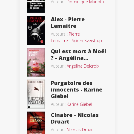
Auteur :
Dominique Manotti
Alex - Pierre
Lemaitre
Auteurs :
Pierre
Lemaitre
-
Søren Sveistrup
Qui est mort à Noël
? - Angélina...
Auteur :
Angélina Delcroix
Purgatoire des
innocents - Karine
Giebel
Auteur :
Karine Giebel
Cinabre - Nicolas
Druart
Auteur :
Nicolas Druart