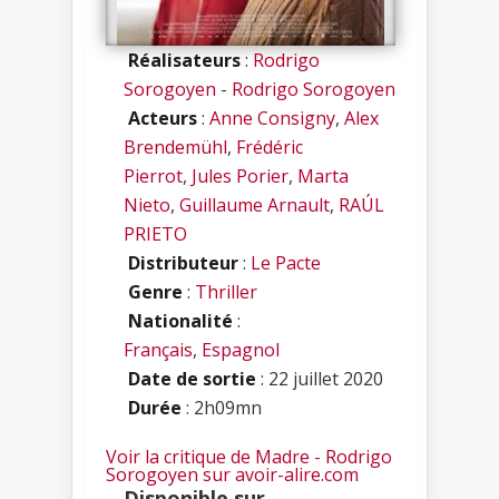
Réalisateurs
:
Rodrigo
Sorogoyen
-
Rodrigo Sorogoyen
Acteurs
:
Anne Consigny
,
Alex
Brendemühl
,
Frédéric
Pierrot
,
Jules Porier
,
Marta
Nieto
,
Guillaume Arnault
,
RAÚL
PRIETO
Distributeur
:
Le Pacte
Genre
:
Thriller
Nationalité
:
Français
,
Espagnol
Date de sortie
: 22 juillet 2020
Durée
: 2h09mn
Voir la critique de Madre - Rodrigo
Sorogoyen sur avoir-alire.com
Disponible sur