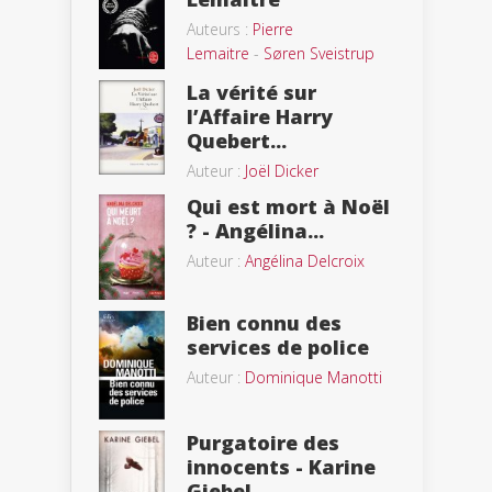
Auteurs :
Pierre
Lemaitre
-
Søren Sveistrup
La vérité sur
l’Affaire Harry
Quebert...
Auteur :
Joël Dicker
Qui est mort à Noël
? - Angélina...
Auteur :
Angélina Delcroix
Bien connu des
services de police
Auteur :
Dominique Manotti
Purgatoire des
innocents - Karine
Giebel