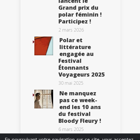
lancent le
Grand prix du
polar féminin !
Participez !
2 mars 2026
Polar et
littérature
engagée au
Festival
Étonnants
Voyageurs 2025
30 mai 2025
Ne manquez
pas ce week-
end les 10 ans
du festival
Bloody Fleury !
6 mars 2025
En poursuivant votre navigation sur ce site, vous acceptez