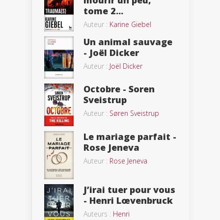
mourir un peu,
tome 2...
Auteur :
Karine Giebel
Un animal sauvage
- Joël Dicker
Auteur :
Joël Dicker
Octobre - Soren
Sveistrup
Auteur :
Søren Sveistrup
Le mariage parfait -
Rose Jeneva
Auteur :
Rose Jeneva
J’irai tuer pour vous
- Henri Lœvenbruck
Auteurs :
Henri