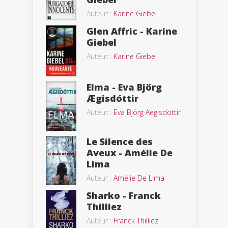
Auteur :
Karine Giebel
Glen Affric - Karine
Giebel
Auteur :
Karine Giebel
Elma - Eva Björg
Ægisdóttir
Auteur :
Eva Björg Aegisdottir
Le Silence des
Aveux - Amélie De
Lima
Auteur :
Amélie De Lima
Sharko - Franck
Thilliez
Auteur :
Franck Thilliez