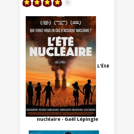
L’Été
nucléaire - Gaël Lépingle