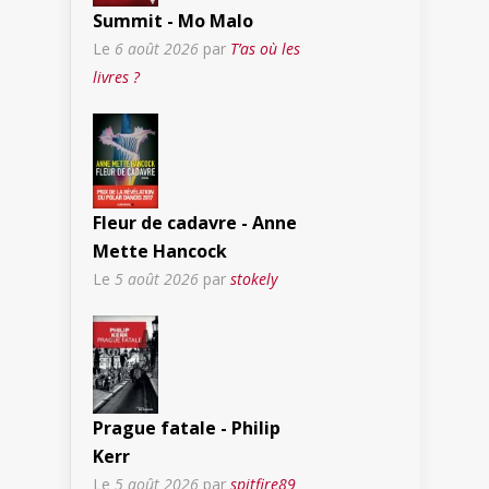
Summit - Mo Malo
Le
6 août 2026
par
T’as où les
livres ?
Fleur de cadavre - Anne
Mette Hancock
Le
5 août 2026
par
stokely
Prague fatale - Philip
Kerr
Le
5 août 2026
par
spitfire89