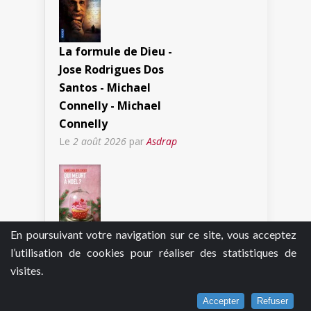
La formule de Dieu -
Jose Rodrigues Dos
Santos - Michael
Connelly - Michael
Connelly
Le
2 août 2026
par
Asdrap
En poursuivant votre navigation sur ce site, vous acceptez
Qui est mort à Noël ? -
l’utilisation de cookies pour réaliser des statistiques de
Angélina Delcroix
visites.
Le
2 août 2026
par
Asdrap
Accepter
Refuser