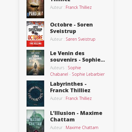
Auteur :
Franck Thilliez
Octobre - Soren
Sveistrup
Auteur :
Søren Sveistrup
Le Venin des
souvenirs - Sophie...
Auteurs :
Sophie
Chabanel
-
Sophie Lebarbier
Labyrinthes -
Franck Thilliez
Auteur :
Franck Thilliez
L’Illusion - Maxime
Chattam
Auteur :
Maxime Chattam