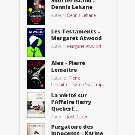
Shutter Island -
Dennis Lehane
Auteur :
Dennis Lehane
Les Testaments -
Margaret Atwood
Auteur :
Margaret Atwood
Alex - Pierre
Lemaitre
Auteurs :
Pierre
Lemaitre
-
Søren Sveistrup
La vérité sur
l’Affaire Harry
Quebert...
Auteur :
Joël Dicker
Purgatoire des
innocents - Karine