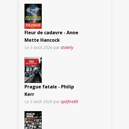
Fleur de cadavre - Anne
Mette Hancock
Le
5 août 2026
par
stokely
Prague fatale - Philip
Kerr
Le
5 août 2026
par
spitfire89