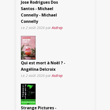
Jose Rodrigues Dos
Santos - Michael
Connelly - Michael
Connelly
Le
2 août 2026
par
Asdrap
Qui est mort à Noël ? -
Angélina Delcroix
Le
2 août 2026
par
Asdrap
Strange Pictures -