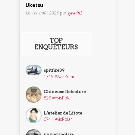
Uketsu
Le
1er août 2026
par
sylvain3
TOP
ENQUÊTEURS
spitfire89
1349 #AvisPolar
Chineuse Delecture
828 #AvisPolar
L’atelier de Litote
674 #AvisPolar
universpolars