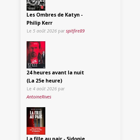
Les Ombres de Katyn -
Philip Kerr
Le
5 août 2026
par
spitfire89
24 heures avant la nuit
(La 25e heure)
Le
4 août 2026
par
AntoineRives
La fille au pair - Sidonie