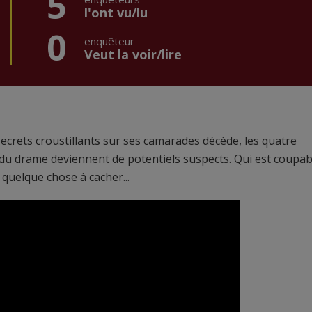
5
l'ont vu/lu
0
enquêteur
Veut la voir/lire
secrets croustillants sur ses camarades décède, les quatre
du drame deviennent de potentiels suspects. Qui est coupab
quelque chose à cacher...