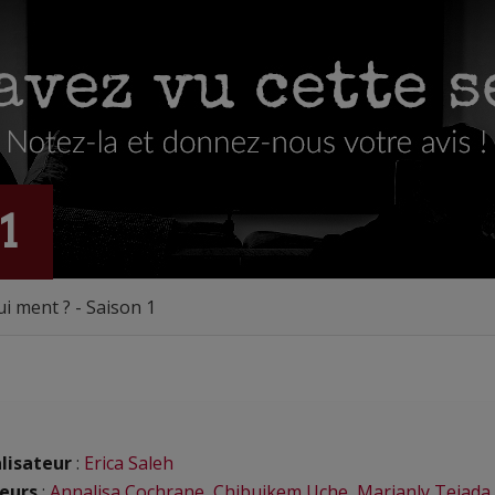
1
i ment ? - Saison 1
lisateur
:
Erica Saleh
eurs
:
Annalisa Cochrane
,
Chibuikem Uche
,
Marianly Tejada