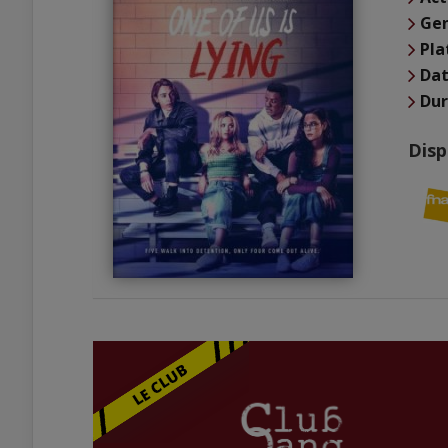
Ge
Pla
Dat
Du
Disp