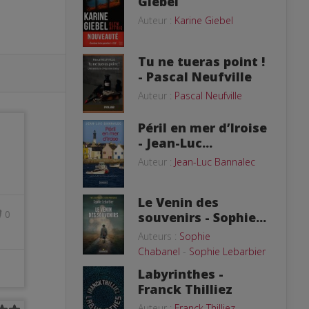
Giebel
Auteur :
Karine Giebel
Tu ne tueras point !
- Pascal Neufville
Auteur :
Pascal Neufville
Péril en mer d’Iroise
- Jean-Luc...
Auteur :
Jean-Luc Bannalec
Le Venin des
0
souvenirs - Sophie...
Auteurs :
Sophie
Chabanel
-
Sophie Lebarbier
Labyrinthes -
Franck Thilliez
Auteur :
Franck Thilliez