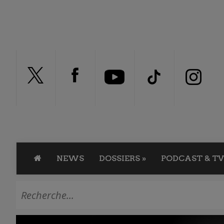
NEWS
DOSSIERS
»
PODCAST & TV