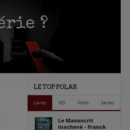
LE TOP POLAR
Livres
BD
Films
Séries
Le Manuscrit
inachevé - Franck