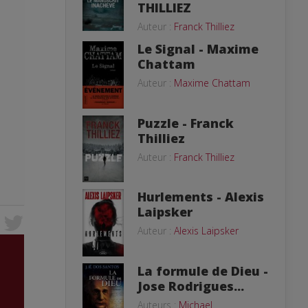
THILLIEZ
Auteur :
Franck Thilliez
Le Signal - Maxime
Chattam
Auteur :
Maxime Chattam
Puzzle - Franck
Thilliez
Auteur :
Franck Thilliez
Hurlements - Alexis
Laipsker
Auteur :
Alexis Laipsker
La formule de Dieu -
Jose Rodrigues...
Auteurs :
Michael