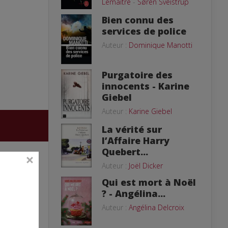
Lemaitre
-
Søren Sveistrup
Bien connu des
services de police
Auteur :
Dominique Manotti
Purgatoire des
innocents - Karine
Giebel
Auteur :
Karine Giebel
La vérité sur
l’Affaire Harry
Quebert...
Auteur :
Joël Dicker
Qui est mort à Noël
? - Angélina...
Auteur :
Angélina Delcroix