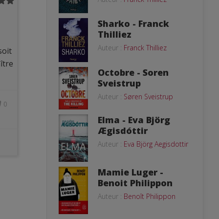
Sharko - Franck
Thilliez
Auteur :
Franck Thilliez
soit
ître
Octobre - Soren
Sveistrup
Auteur :
Søren Sveistrup
0
Elma - Eva Björg
Ægisdóttir
Auteur :
Eva Björg Aegisdottir
Mamie Luger -
Benoit Philippon
Auteur :
Benoît Philippon