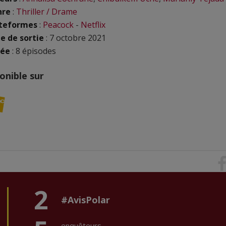
nre
:
Thriller / Drame
teformes
:
Peacock
-
Netflix
e de sortie
: 7 octobre 2021
rée
: 8 épisodes
onible sur
2
#AvisPolar
enquêteurs