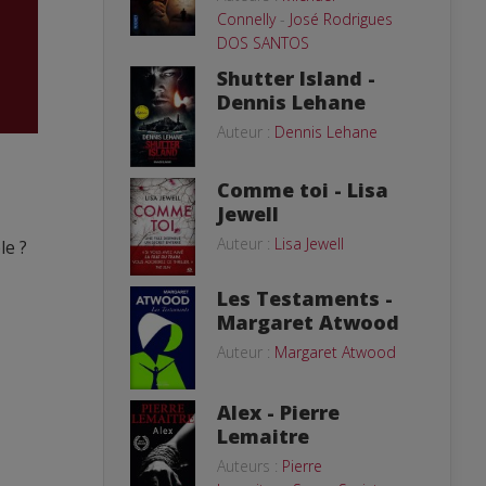
Connelly
-
José Rodrigues
DOS SANTOS
Shutter Island -
Dennis Lehane
Auteur :
Dennis Lehane
Comme toi - Lisa
Jewell
Auteur :
Lisa Jewell
le ?
Les Testaments -
Margaret Atwood
Auteur :
Margaret Atwood
Alex - Pierre
Lemaitre
Auteurs :
Pierre