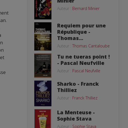
Minier
Auteur :
Bernard Minier
ement
lan.
Requiem pour une
n
République -
a
Thomas...
on
Auteur :
Thomas Cantaloube
on
Tu ne tueras point !
let
- Pascal Neufville
Auteur :
Pascal Neufville
sse
Sharko - Franck
Thilliez
Auteur :
Franck Thilliez
La Menteuse -
Sophie Stava
Auteur :
Sophie Stava