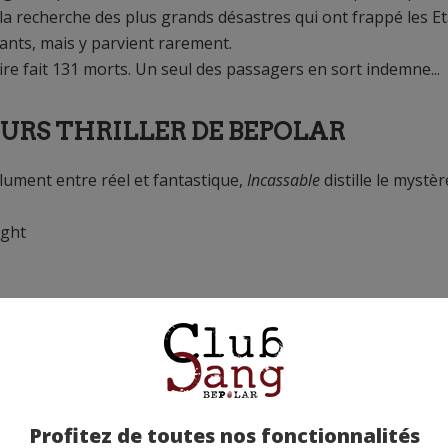
 la recherche des plus grands désastres qui ont frappé les Et
vants, mais y parvient rarement.
re fait 131 morts. Un seul des passagers en sort indemne...
LEURS THRILLER DE BEPOLAR
ument entre réel et fantastique,
Incassable
distille le mystèr
ight
 ressort contre toute attente indemne d’une terrible catast
rescapé est sujet à une crise d’identité et cherche à comprend
ah Price, un misanthrope à
et souffrant d’ostéogenèse imparfaite…
Profitez de toutes nos fonctionnalités