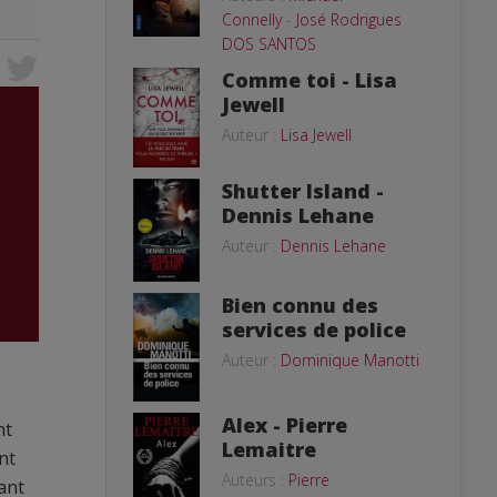
Connelly
-
José Rodrigues
DOS SANTOS
Comme toi - Lisa
Jewell
Auteur :
Lisa Jewell
Shutter Island -
Dennis Lehane
Auteur :
Dennis Lehane
Bien connu des
services de police
Auteur :
Dominique Manotti
Alex - Pierre
nt
Lemaitre
nt
Auteurs :
Pierre
ant