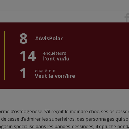
8
#AvisPolar
14
enquêteurs
l'ont vu/lu
1
enquêteur
Veut la voir/lire
orme d’ostéogénèse. S’il reçoit le moindre choc, ses os casse
’a de cesse d’admirer les superhéros, des personnages qui so
agasin spécialisé dans les bandes-dessinées, il épluche pend