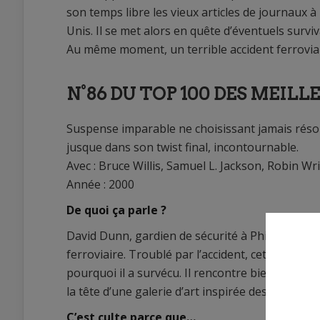
son temps libre les vieux articles de journaux à
Unis. Il se met alors en quête d’éventuels survi
Au même moment, un terrible accident ferroviai
N°86 DU TOP 100 DES MEIL
Suspense imparable ne choisissant jamais résol
jusque dans son twist final, incontournable.
Avec : Bruce Willis, Samuel L. Jackson, Robin Wr
Année : 2000
De quoi ça parle ?
David Dunn, gardien de sécurité à Philadelphie,
ferroviaire. Troublé par l’accident, cet unique 
pourquoi il a survécu. Il rencontre bientôt Elij
la tête d’une galerie d’art inspirée des comics 
C’est culte parce que…