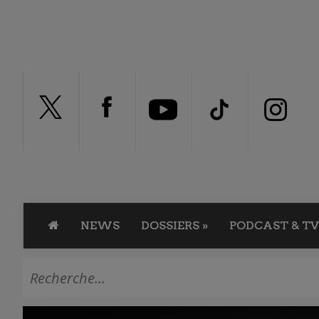
NEWS
DOSSIERS
»
PODCAST & TV