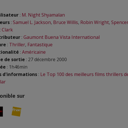
lisateur
:
M. Night Shyamalan
eurs
:
Samuel L. Jackson
,
Bruce Willis
,
Robin Wright
,
Spence
 Clark
tributeur
:
Gaumont Buena Vista International
nre
:
Thriller
,
Fantastique
ionalité
:
Américaine
e de sortie
: 27 décembre 2000
rée
: 1h46min
s d'informations
:
Le Top 100 des meilleurs films thrillers d
lar
onible sur