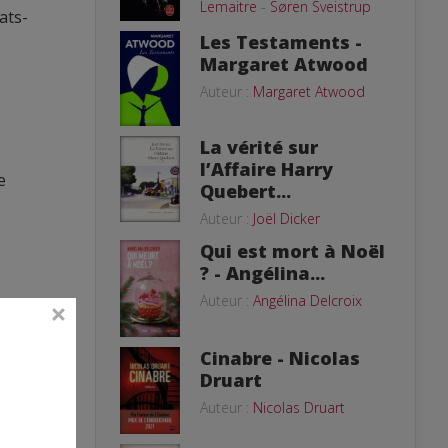
Lemaitre
-
Søren Sveistrup
ats-
Les Testaments -
Margaret Atwood
Auteur :
Margaret Atwood
La vérité sur
l’Affaire Harry
e
Quebert...
Auteur :
Joël Dicker
Qui est mort à Noël
? - Angélina...
Auteur :
Angélina Delcroix
rophe
re
Cinabre - Nicolas
Druart
Auteur :
Nicolas Druart