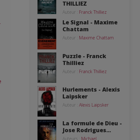
THILLIEZ
Auteur :
Franck Thilliez
Le Signal - Maxime
r
Chattam
Auteur :
Maxime Chattam
Puzzle - Franck
Thilliez
Auteur :
Franck Thilliez
e
Hurlements - Alexis
Laipsker
Auteur :
Alexis Laipsker
La formule de Dieu -
Jose Rodrigues...
Auteurs :
Michael