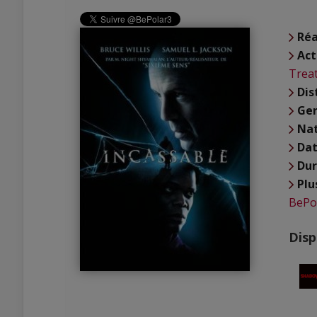
Réa
Act
Treat
Dis
Ge
Nat
Dat
Du
Plu
BePo
Disp