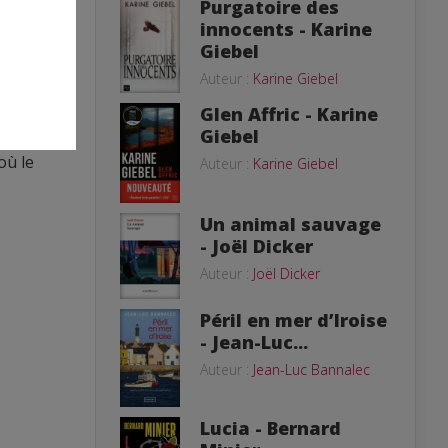
Purgatoire des
innocents - Karine
Giebel
Auteur :
Karine Giebel
un
n
Glen Affric - Karine
Giebel
où le
Auteur :
Karine Giebel
Un animal sauvage
- Joël Dicker
Auteur :
Joël Dicker
Péril en mer d’Iroise
- Jean-Luc...
Auteur :
Jean-Luc Bannalec
Lucia - Bernard