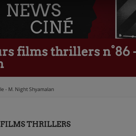
s films thrillers n°86 -
n
ble - M. Night Shyamalan
S FILMS THRILLERS