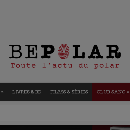
»
LIVRES & BD
FILMS & SÉRIES
CLUB SANG
»