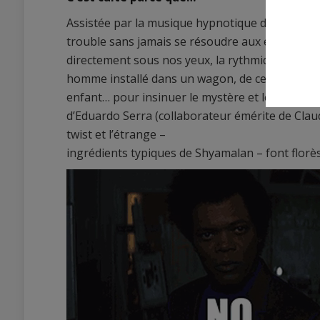
Assistée par la musique hypnotique de James 
trouble sans jamais se résoudre aux effets tap
directement sous nos yeux, la rythmique des scè
homme installé dans un wagon, de ce même hom
enfant… pour insinuer le mystère et le saisisse
d’Eduardo Serra (collaborateur émérite de Clau
twist et l’étrange –
ingrédients typiques de Shyamalan – font florès