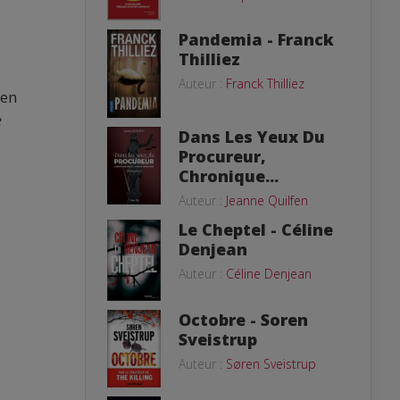
Pandemia - Franck
Thilliez
Auteur :
Franck Thilliez
 en
e
Dans Les Yeux Du
Procureur,
Chronique...
Auteur :
Jeanne Quilfen
Le Cheptel - Céline
Denjean
Auteur :
Céline Denjean
Octobre - Soren
Sveistrup
Auteur :
Søren Sveistrup