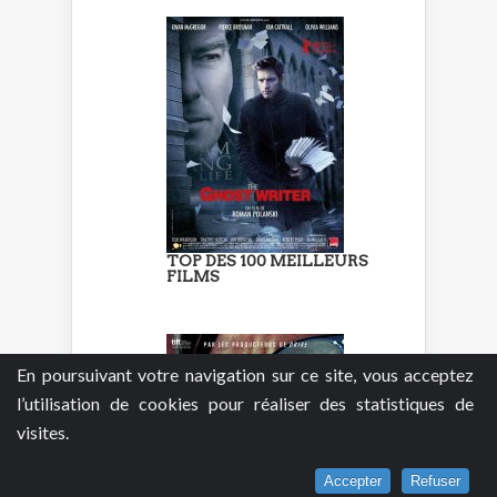
TOP DES 100 MEILLEURS
FILMS
En poursuivant votre navigation sur ce site, vous acceptez
l’utilisation de cookies pour réaliser des statistiques de
visites.
Accepter
Refuser