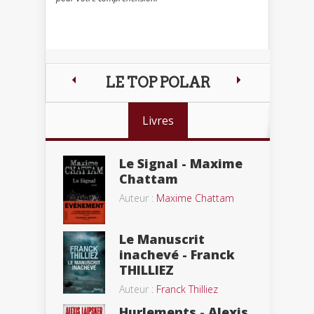
LE TOP POLAR
Livres
Le Signal - Maxime
Chattam
Auteur :
Maxime Chattam
Le Manuscrit
inachevé - Franck
THILLIEZ
Auteur :
Franck Thilliez
Hurlements - Alexis