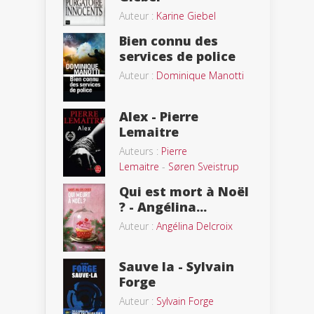
Auteur :
Karine Giebel
Bien connu des
services de police
Auteur :
Dominique Manotti
Alex - Pierre
Lemaitre
Auteurs :
Pierre
Lemaitre
-
Søren Sveistrup
Qui est mort à Noël
? - Angélina...
Auteur :
Angélina Delcroix
Sauve la - Sylvain
Forge
Auteur :
Sylvain Forge