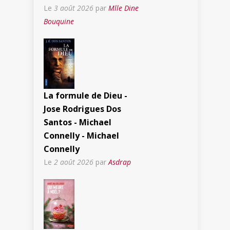
Le
3 août 2026
par
Mlle Dine
Bouquine
La formule de Dieu -
Jose Rodrigues Dos
Santos - Michael
Connelly - Michael
Connelly
Le
2 août 2026
par
Asdrap