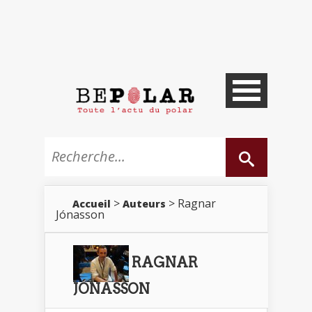
>
> Ragnar
Accueil
Auteurs
Jónasson
RAGNAR
JÓNASSON