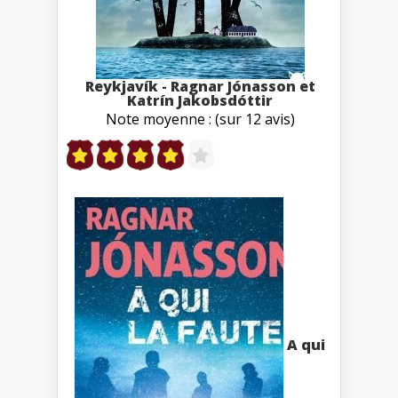
Reykjavík - Ragnar Jónasson et
Katrín Jakobsdóttir
Note moyenne : (sur 12 avis)
A qui