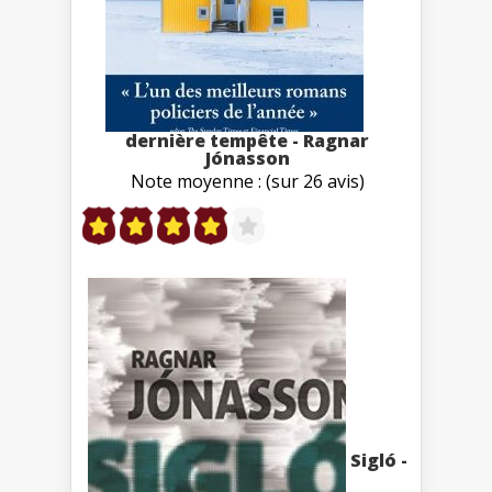
dernière tempête - Ragnar
Jónasson
Note moyenne : (sur 26 avis)
Sigló -