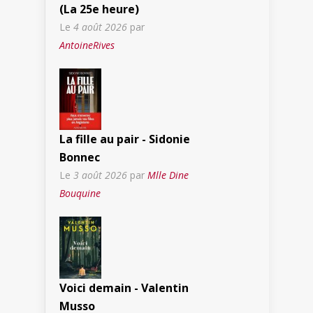
(La 25e heure)
Le
4 août 2026
par
AntoineRives
La fille au pair - Sidonie
Bonnec
Le
3 août 2026
par
Mlle Dine
Bouquine
Voici demain - Valentin
Musso