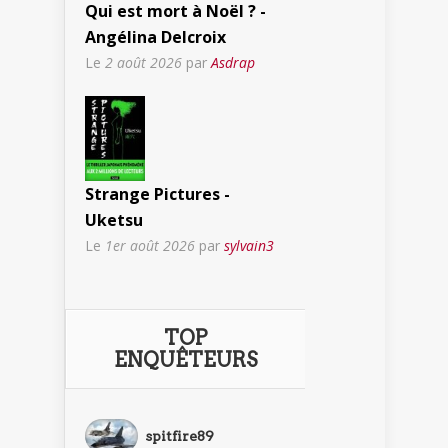
Qui est mort à Noël ? -
Angélina Delcroix
Le
2 août 2026
par
Asdrap
Strange Pictures -
Uketsu
Le
1er août 2026
par
sylvain3
TOP
ENQUÊTEURS
spitfire89