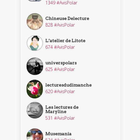
1349 #AvisPolar
Chineuse Delecture
828 #AvisPolar
L’atelier de Litote
674 #AvisPolar
universpolars
625 #AvisPolar
lecturesdudimanche
620 #AvisPolar
Les lectures de
Maryline
531 #AvisPolar
Musemania