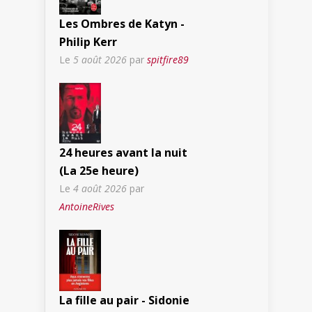
Les Ombres de Katyn -
Philip Kerr
Le
5 août 2026
par
spitfire89
24 heures avant la nuit
(La 25e heure)
Le
4 août 2026
par
AntoineRives
La fille au pair - Sidonie