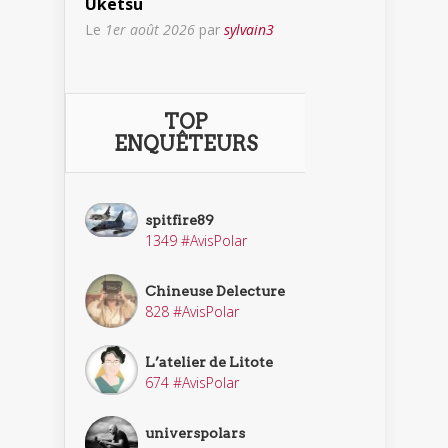
Uketsu
Le
1er août 2026
par
sylvain3
TOP
ENQUÊTEURS
spitfire89
1349 #AvisPolar
Chineuse Delecture
828 #AvisPolar
L’atelier de Litote
674 #AvisPolar
universpolars