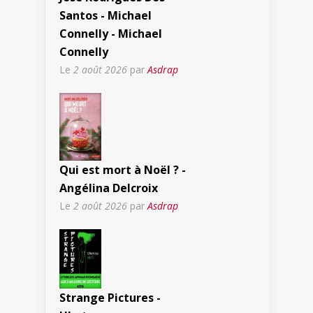
Santos - Michael
Connelly - Michael
Connelly
Le
2 août 2026
par
Asdrap
Qui est mort à Noël ? -
Angélina Delcroix
Le
2 août 2026
par
Asdrap
Strange Pictures -