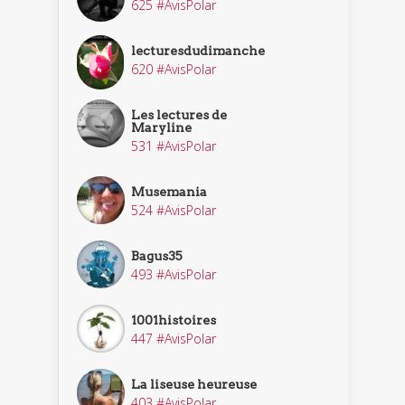
625 #AvisPolar
lecturesdudimanche
620 #AvisPolar
Les lectures de
Maryline
531 #AvisPolar
Musemania
524 #AvisPolar
Bagus35
493 #AvisPolar
1001histoires
447 #AvisPolar
La liseuse heureuse
403 #AvisPolar