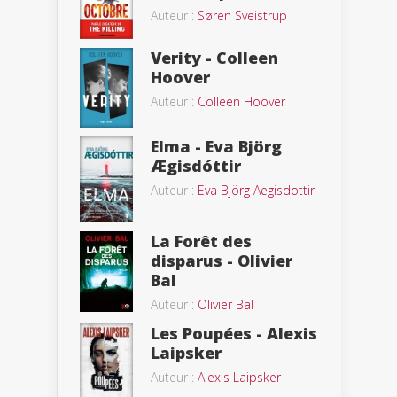
Auteur :
Søren Sveistrup
Verity - Colleen
Hoover
Auteur :
Colleen Hoover
Elma - Eva Björg
Ægisdóttir
Auteur :
Eva Björg Aegisdottir
La Forêt des
disparus - Olivier
Bal
Auteur :
Olivier Bal
Les Poupées - Alexis
Laipsker
Auteur :
Alexis Laipsker