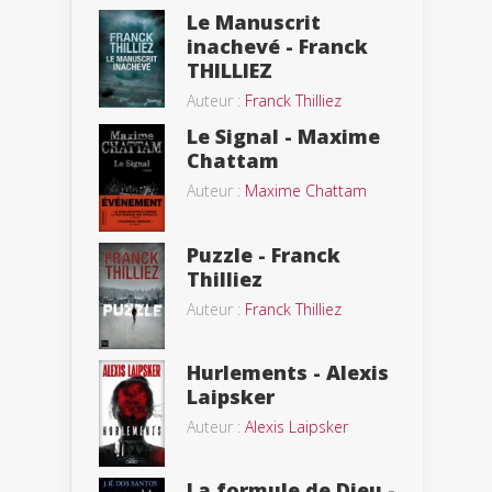
Le Manuscrit
inachevé - Franck
THILLIEZ
Auteur :
Franck Thilliez
Le Signal - Maxime
Chattam
Auteur :
Maxime Chattam
Puzzle - Franck
Thilliez
Auteur :
Franck Thilliez
Hurlements - Alexis
Laipsker
Auteur :
Alexis Laipsker
La formule de Dieu -