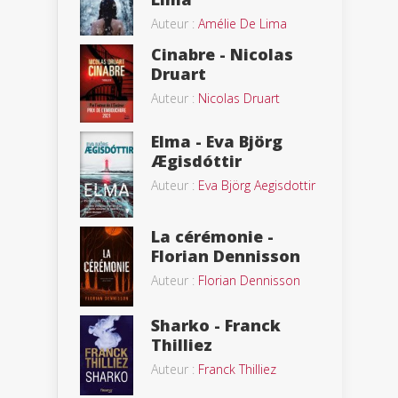
Auteur :
Amélie De Lima
Cinabre - Nicolas
Druart
Auteur :
Nicolas Druart
Elma - Eva Björg
Ægisdóttir
Auteur :
Eva Björg Aegisdottir
La cérémonie -
Florian Dennisson
Auteur :
Florian Dennisson
Sharko - Franck
Thilliez
Auteur :
Franck Thilliez