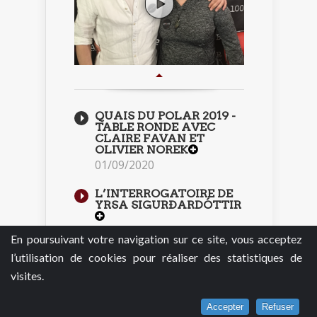
QUAIS DU POLAR 2019 -
TABLE RONDE AVEC
CLAIRE FAVAN ET
OLIVIER NOREK
01/09/2020
L’INTERROGATOIRE DE
YRSA SIGURÐARDÓTTIR
31/08/2020
En poursuivant votre navigation sur ce site, vous acceptez
l’utilisation de cookies pour réaliser des statistiques de
L’INTERROGATOIRE
D’ANTOINE RENAND
visites.
31/08/2020
Accepter
Refuser