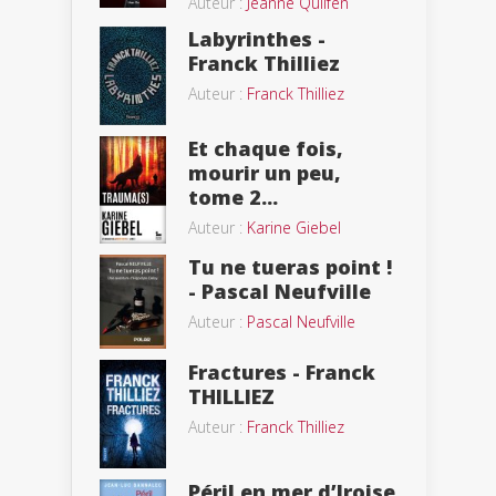
Auteur :
Jeanne Quilfen
Labyrinthes -
Franck Thilliez
Auteur :
Franck Thilliez
Et chaque fois,
mourir un peu,
tome 2...
Auteur :
Karine Giebel
Tu ne tueras point !
- Pascal Neufville
Auteur :
Pascal Neufville
Fractures - Franck
THILLIEZ
Auteur :
Franck Thilliez
Péril en mer d’Iroise