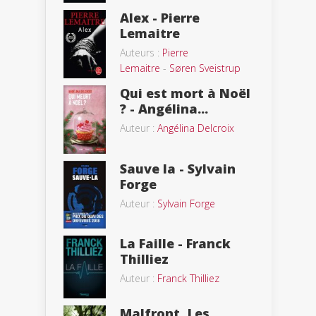
Alex - Pierre
Lemaitre
Auteurs :
Pierre
Lemaitre
-
Søren Sveistrup
Qui est mort à Noël
? - Angélina...
Auteur :
Angélina Delcroix
Sauve la - Sylvain
Forge
Auteur :
Sylvain Forge
La Faille - Franck
Thilliez
Auteur :
Franck Thilliez
Malfront, Les