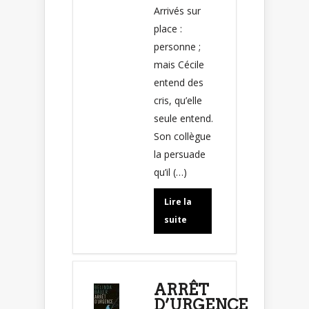
Arrivés sur
place :
personne ;
mais Cécile
entend des
cris, qu’elle
seule entend.
Son collègue
la persuade
qu’il (…)
Lire la
suite
ARRÊT
D’URGENCE