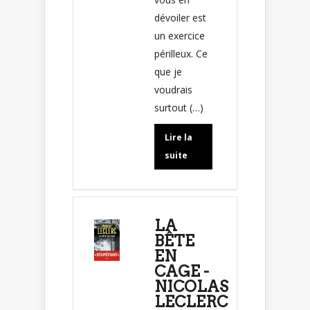
dévoiler est
un exercice
périlleux. Ce
que je
voudrais
surtout (…)
Lire la
suite
LA
BÊTE
EN
CAGE -
NICOLAS
LECLERC