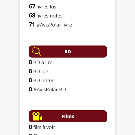
67
livres lus
68
livres notés
71
#AvisPolar livre
BD
0
BD à lire
0
BD lue
0
BD notée
0
#AvisPolar BD
Films
0
film à voir