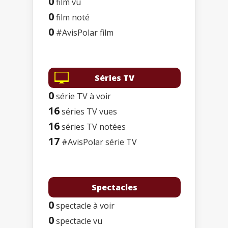
0
film vu
0
film noté
0
#AvisPolar film
Séries TV
0
série TV à voir
16
séries TV vues
16
séries TV notées
17
#AvisPolar série TV
Spectacles
0
spectacle à voir
0
spectacle vu